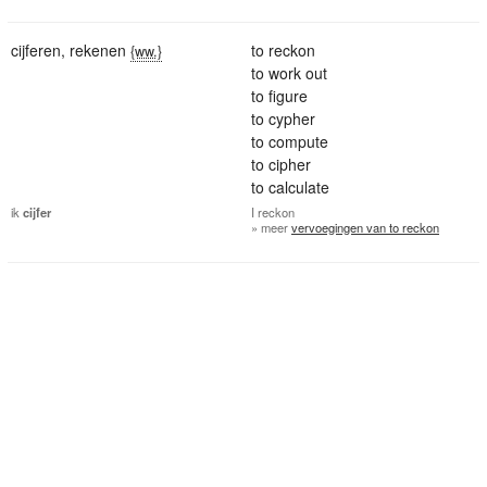
cijferen
,
rekenen
to reckon
{ww.}
to work out
to figure
to cypher
to compute
to cipher
to calculate
ik
cijfer
I
reckon
» meer
vervoegingen van to reckon