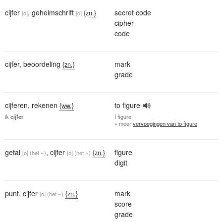
cijfer
,
geheimschrift
secret code
{zn.}
[o]
[o]
cipher
code
cijfer
,
beoordeling
mark
{zn.}
grade
cijferen
,
rekenen
to figure
{ww.}
ik
cijfer
I
figure
» meer
vervoegingen van to figure
getal
,
cijfer
figure
{zn.}
[o]
(het ~)
[o]
(het ~)
digit
punt
,
cijfer
mark
{zn.}
[o]
(het ~)
score
grade