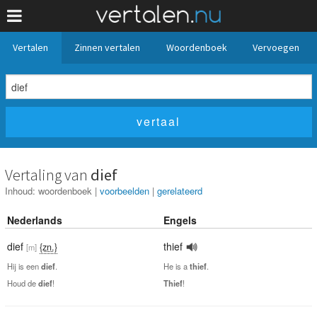
Vertalen
Zinnen vertalen
Woordenboek
Vervoegen
Vertaling van
dief
Inhoud:
woordenboek
|
voorbeelden
|
gerelateerd
Nederlands
Engels
dief
thief
{zn.}
[m]
Hij is een
dief
.
He is a
thief
.
Houd de
dief
!
Thief
!