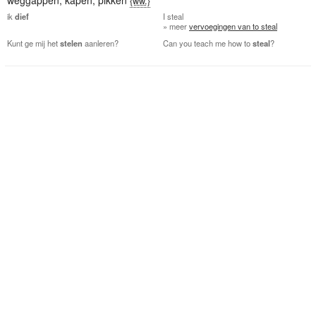
{ww.}
ik
dief
I
steal
» meer
vervoegingen van to steal
Kunt ge mij het
stelen
aanleren?
Can you teach me how to
steal
?