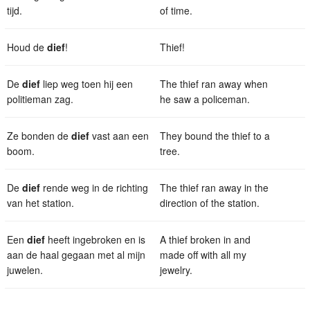
tijd.
of time.
Houd de
dief
!
Thief!
De
dief
liep weg toen hij een
The thief ran away when
politieman zag.
he saw a policeman.
Ze bonden de
dief
vast aan een
They bound the thief to a
boom.
tree.
De
dief
rende weg in de richting
The thief ran away in the
van het station.
direction of the station.
Een
dief
heeft ingebroken en is
A thief broken in and
aan de haal gegaan met al mijn
made off with all my
juwelen.
jewelry.