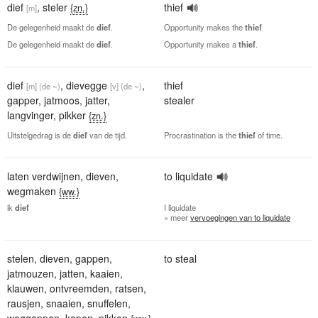
dief
,
steler
thief
{zn.}
[m]
De gelegenheid maakt de
dief
.
Opportunity makes the
thief
De gelegenheid maakt de
dief
.
Opportunity makes a
thief
.
dief
,
dievegge
,
thief
[m]
(de ~)
[v]
(de ~)
gapper
,
jatmoos
,
jatter
,
stealer
langvinger
,
pikker
{zn.}
Uitstelgedrag is de
dief
van de tijd.
Procrastination is the
thief
of time.
laten verdwijnen
,
dieven
,
to liquidate
wegmaken
{ww.}
ik
dief
I
liquidate
» meer
vervoegingen van to liquidate
stelen
,
dieven
,
gappen
,
to steal
jatmouzen
,
jatten
,
kaaien
,
klauwen
,
ontvreemden
,
ratsen
,
rausjen
,
snaaien
,
snuffelen
,
weggappen
,
kapen
,
pikken