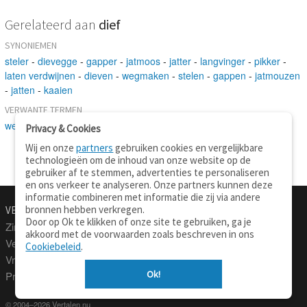
Gerelateerd aan
dief
SYNONIEMEN
steler
-
dievegge
-
gapper
-
jatmoos
-
jatter
-
langvinger
-
pikker
-
laten verdwijnen
-
dieven
-
wegmaken
-
stelen
-
gappen
-
jatmouzen
-
jatten
-
kaaien
VERWANTE TERMEN
wetsovertreder
-
inpikken
Privacy & Cookies
Wij en onze
partners
gebruiken cookies en vergelijkbare
technologieën om de inhoud van onze website op de
gebruiker af te stemmen, advertenties te personaliseren
en ons verkeer te analyseren. Onze partners kunnen deze
informatie combineren met informatie die zij via andere
bronnen hebben verkregen.
VERTALEN.NU
OVER
Door op Ok te klikken of onze site te gebruiken, ga je
Zinnen vertalen
Over deze site
akkoord met de voorwaarden zoals beschreven in ons
Verklarend woordenboek
Contact
Cookiebeleid
.
Vraagbaak
Privacy
Ok!
Professionele vertaling
© 2004–2026 Vertalen.nu