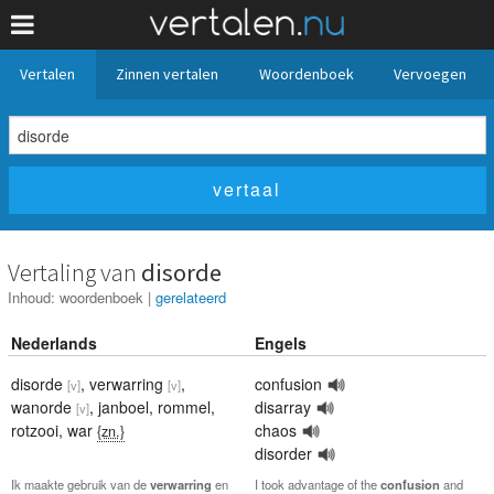
Vertalen
Zinnen vertalen
Woordenboek
Vervoegen
Vertaling van
disorde
Inhoud:
woordenboek
|
gerelateerd
Nederlands
Engels
disorde
,
verwarring
,
confusion
[v]
[v]
wanorde
,
janboel
,
rommel
,
disarray
[v]
rotzooi
,
war
chaos
{zn.}
disorder
Ik maakte gebruik van de
verwarring
en
I took advantage of the
confusion
and