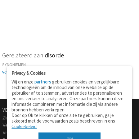
Gerelateerd aan
disorde
SYNONIEMEN
verwarring
-
wanorde
-
janboel
-
rommel
-
rotzooi
-
war
Privacy & Cookies
Wij en onze
partners
gebruiken cookies en vergelijkbare
technologieën om de inhoud van onze website op de
gebruiker af te stemmen, advertenties te personaliseren
en ons verkeer te analyseren. Onze partners kunnen deze
informatie combineren met informatie die zij via andere
bronnen hebben verkregen.
VERTALEN.NU
OVER
Door op Ok te klikken of onze site te gebruiken, ga je
Zinnen vertalen
Over deze site
akkoord met de voorwaarden zoals beschreven in ons
Verklarend woordenboek
Contact
Cookiebeleid
.
Vraagbaak
Privacy