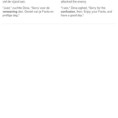
viel de vijand aan.
attacked the enemy.
"Juist," zuchtte Dima. "Sorry voor de
"I see," Dima sighed. "Sorry for the
verwarring
dan. Geniet van je Fanta en
confusion
, then. Enjoy your Fanta, and
prettige dag."
have a good day."