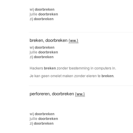
wij
doorbreken
jullie
doorbreken
zij
doorbreken
breken
,
doorbreken
{ww.}
wij
doorbreken
jullie
doorbreken
zij
doorbreken
Hackers
breken
zonder toestemming in computers in.
Je kan geen omelet maken zonder eieren te
breken
.
perforeren
,
doorbreken
{ww.}
wij
doorbreken
jullie
doorbreken
zij
doorbreken