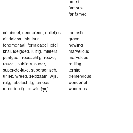
noted
famous
far-famed
crimineel
,
denderend
,
dolletjes
,
fantastic
eindeloos
,
fabuleus
,
grand
fenomenaal
,
formidabel
,
jofel
,
howling
knal
,
loeigoed
,
luizig
,
mieters
,
marvellous
puntgaaf
,
reusachtig
,
reuze
,
marvelous
reuze-
,
subliem
,
super
,
rattling
super-de-luxe
,
supersonisch
,
terrific
uniek
,
wreed
,
zeldzaam
,
wijs
,
tremendous
ruig
,
fabelachtig
,
fameus
,
wonderful
moorddadig
,
onwijs
wondrous
{bn.}