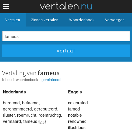
Vertalen
Zinnen vertalen
Woordenboek
Vervoegen
Vertaling van
fameus
Inhoud:
woordenboek
|
gerelateerd
Nederlands
Engels
beroemd
,
befaamd
,
celebrated
gerenommeerd
,
gereputeerd
,
famed
illuster
,
roemrucht
,
roemruchtig
,
notable
vermaard
,
fameus
renowned
{bn.}
illustrious