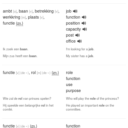
ambt
,
baan
,
betrekking
,
job
[o]
[v]
[v]
werkkring
,
plaats
,
function
[m]
[v]
functie
position
{zn.}
capacity
post
office
Ik zoek een
baan
.
I'm looking for a
job
.
Mijn zus heeft een
baan
.
My sister has a
job
.
functie
,
rol
role
{zn.}
[v]
(de ~)
[m]
(de ~)
function
use
purpose
Wie zal de
rol
van prinses spelen?
Who will play the
role
of the princess?
Hij speelde een belangrijke
rol
in het
He played an important
role
on the
comité.
committee.
functie
function
{zn.}
[v]
(de ~)