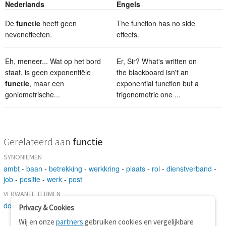
Nederlands
Engels
De
functie
heeft geen
The function has no side
neveneffecten.
effects.
Eh, meneer... Wat op het bord
Er, Sir? What's written on
staat, is geen exponentiële
the blackboard isn't an
functie
, maar een
exponential function but a
goniometrische...
trigonometric one ...
Gerelateerd aan
functie
SYNONIEMEN
ambt
-
baan
-
betrekking
-
werkkring
-
plaats
-
rol
-
dienstverband
-
job
-
positie
-
werk
-
post
VERWANTE TERMEN
doel
-
grootheid
-
betrekking
-
bezigheid
Privacy & Cookies
Wij en onze
partners
gebruiken cookies en vergelijkbare