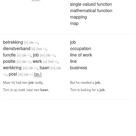
single-valued function
mathematical function
mapping
map
betrekking
,
job
[v]
(de ~)
dienstverband
,
occupation
[o]
(het ~)
functie
,
job
,
line of work
[v]
(de ~)
[m]
(de ~)
positie
,
werk
,
line
[v]
(de ~)
[o]
(het ~)
werkkring
,
baan
business
[m]
(de ~)
[m]
(de
,
post
{zn.}
~)
[m]
(de ~)
Maar hij had een
job
nodig.
But he needed a
job
.
Tom is op zoek naar een
baan
.
Tom is looking for a
job
.