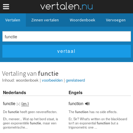
Vertalen
Zinnen vertalen
Woordenboek
Vervoegen
Vertaling van
functie
Inhoud:
woordenboek
|
voorbeelden
|
gerelateerd
Nederlands
Engels
functie
function
{zn.}
[v]
De
functie
heeft geen neveneffecten.
The
function
has no side effects.
Eh, meneer... Wat op het bord staat, is
Er, Sir? What's written on the blackboard
geen exponentiële
functie
, maar een
isn't an exponential
function
but a
goniometrische...
trigonometric one ...