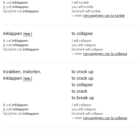
ik
zal
inklappen
I
will tumble
jij
zult
inklappen
you
will tumble
hij/zij/het
zal
inklappen
he/she/it
will tumble
» meer
vervoegingen van to tumble
inklappen
to collapse
{ww.}
ik
zal
inklappen
I
will collapse
jij
zult
inklappen
you
will collapse
hij/zij/het
zal
inklappen
he/she/it
will collapse
» meer
vervoegingen van to collapse
inzakken
,
instorten
,
to crock up
inklappen
to crack up
{ww.}
to collapse
to crack
to break up
ik
zal
inklappen
I
will collapse
jij
zult
inklappen
you
will collapse
hij/zij/het
zal
inklappen
he/she/it
will collapse
» meer
vervoegingen van to collapse