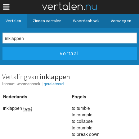
Vertalen
Zinnen vertalen
Woordenboek
Vervoegen
Vertaling van
inklappen
Inhoud:
woordenboek
|
gerelateerd
Nederlands
Engels
inklappen
to tumble
{ww.}
to crumple
to collapse
to crumble
to break down