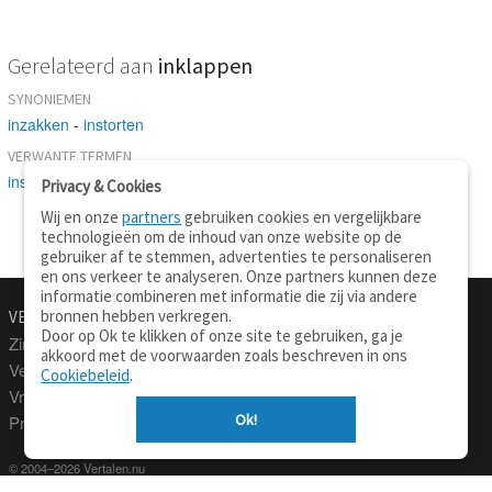
Gerelateerd aan
inklappen
SYNONIEMEN
inzakken
-
instorten
VERWANTE TERMEN
instorten
-
vouwen
-
veranderen
Privacy & Cookies
Wij en onze
partners
gebruiken cookies en vergelijkbare
technologieën om de inhoud van onze website op de
gebruiker af te stemmen, advertenties te personaliseren
en ons verkeer te analyseren. Onze partners kunnen deze
informatie combineren met informatie die zij via andere
bronnen hebben verkregen.
VERTALEN.NU
OVER
Door op Ok te klikken of onze site te gebruiken, ga je
Zinnen vertalen
Over deze site
akkoord met de voorwaarden zoals beschreven in ons
Verklarend woordenboek
Contact
Cookiebeleid
.
Vraagbaak
Privacy
Ok!
Professionele vertaling
© 2004–2026 Vertalen.nu