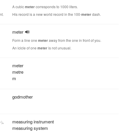
A cubic
meter
corresponds to 1000 liters.
nt.
His record is a new world record in the 100-
meter
dash.
meter
Form a line one
meter
away from the one in front of you.
An icicle of one
meter
is not unusual.
meter
metre
m
godmother
,
measuring instrument
~)
measuring system