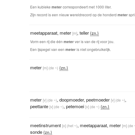
Een kubieke
meter
correspondeert met 1000 liter.
Zijn record is een nieuw wereldrecord op de honderd
meter
spri
meetapparaat
,
meter
,
teller
{zn.}
[m]
Vorm een rij die één
meter
ver is van de rij voor jou.
Een ijspegel van een
meter
is niet ongebruikelijk.
meter
{zn.}
[m]
(de ~)
meter
,
doopmoeder
,
peetmoeder
,
[v]
(de ~)
[v]
(de ~)
peettante
,
petemoei
{zn.}
[v]
(de ~)
[v]
(de ~)
meetinstrument
,
meetapparaat
,
meter
[o]
(het ~)
[m]
(de 
sonde
{zn.}