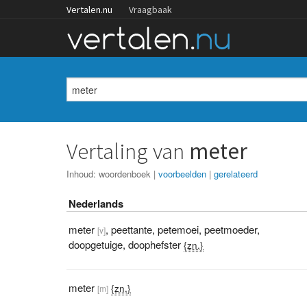
Vertalen.nu
Vraagbaak
Vertaling van
meter
Inhoud:
woordenboek
|
voorbeelden
|
gerelateerd
Nederlands
meter
,
peettante
,
petemoei
,
peetmoeder
,
[v]
doopgetuige
,
doophefster
{zn.}
meter
{zn.}
[m]