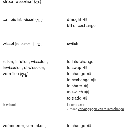
stroomwisselaar
{zn.}
cambio
,
wissel
draught
{zn.}
[o]
bill of exchange
wissel
switch
{zn.}
[m]
(de/het ~)
ruilen
,
inruilen
,
wisselen
,
to interchange
inwisselen
,
uitwisselen
,
to swap
verruilen
to change
{ww.}
to exchange
to share
to switch
to trade
ik
wissel
I
interchange
» meer
vervoegingen van to interchange
veranderen
,
vermaken
,
to change