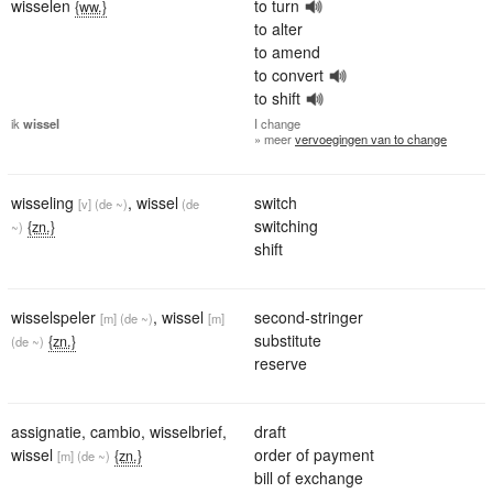
wisselen
to turn
{ww.}
to alter
to amend
to convert
to shift
ik
wissel
I
change
» meer
vervoegingen van to change
wisseling
,
wissel
switch
[v]
(de ~)
(de
switching
{zn.}
~)
shift
wisselspeler
,
wissel
second-stringer
[m]
(de ~)
[m]
substitute
{zn.}
(de ~)
reserve
assignatie
,
cambio
,
wisselbrief
,
draft
wissel
order of payment
{zn.}
[m]
(de ~)
bill of exchange