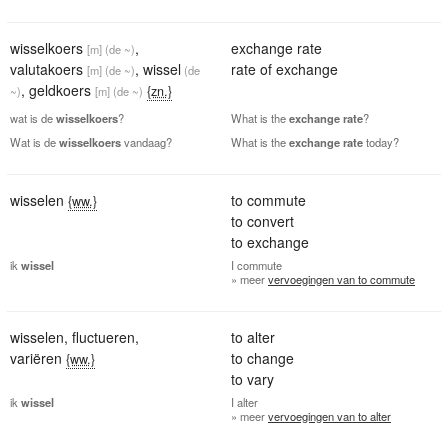
wisselkoers
,
exchange rate
[m]
(de ~)
valutakoers
,
wissel
rate of exchange
[m]
(de ~)
(de
,
geldkoers
{zn.}
~)
[m]
(de ~)
wat is de
wisselkoers
?
What is the
exchange
rate
?
Wat is de
wisselkoers
vandaag?
What is the
exchange
rate
today?
wisselen
to commute
{ww.}
to convert
to exchange
ik
wissel
I
commute
» meer
vervoegingen van to commute
wisselen
,
fluctueren
,
to alter
variëren
to change
{ww.}
to vary
ik
wissel
I
alter
» meer
vervoegingen van to alter