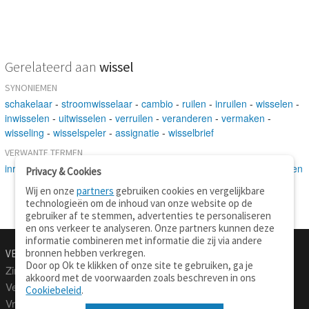
Gerelateerd aan
wissel
SYNONIEMEN
schakelaar
-
stroomwisselaar
-
cambio
-
ruilen
-
inruilen
-
wisselen
-
inwisselen
-
uitwisselen
-
verruilen
-
veranderen
-
vermaken
-
wisseling
-
wisselspeler
-
assignatie
-
wisselbrief
VERWANTE TERMEN
inrichting
-
verandering
-
speler
-
waardepapier
-
koers
-
veranderen
Privacy & Cookies
Wij en onze
partners
gebruiken cookies en vergelijkbare
technologieën om de inhoud van onze website op de
gebruiker af te stemmen, advertenties te personaliseren
en ons verkeer te analyseren. Onze partners kunnen deze
informatie combineren met informatie die zij via andere
bronnen hebben verkregen.
VERTALEN.NU
OVER
Door op Ok te klikken of onze site te gebruiken, ga je
Zinnen vertalen
Over deze site
akkoord met de voorwaarden zoals beschreven in ons
Verklarend woordenboek
Contact
Cookiebeleid
.
Vraagbaak
Privacy