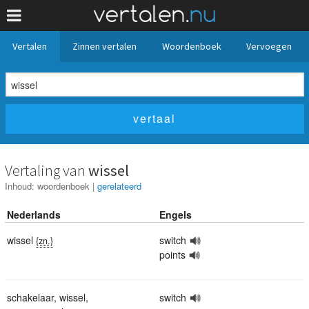
Vertalen
Zinnen vertalen
Woordenboek
Vervoegen
Vertaling van
wissel
Inhoud:
woordenboek
|
gerelateerd
Nederlands
Engels
wissel
switch
{zn.}
points
schakelaar
,
wissel
,
switch