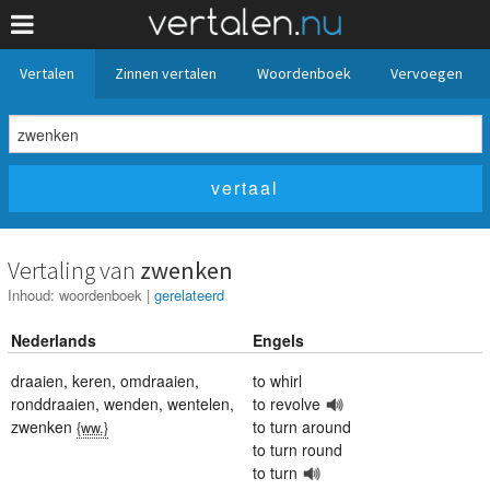
Vertalen
Zinnen vertalen
Woordenboek
Vervoegen
Vertaling van
zwenken
Inhoud:
woordenboek
|
gerelateerd
Nederlands
Engels
draaien
,
keren
,
omdraaien
,
to whirl
ronddraaien
,
wenden
,
wentelen
,
to revolve
zwenken
to turn around
{ww.}
to turn round
to turn