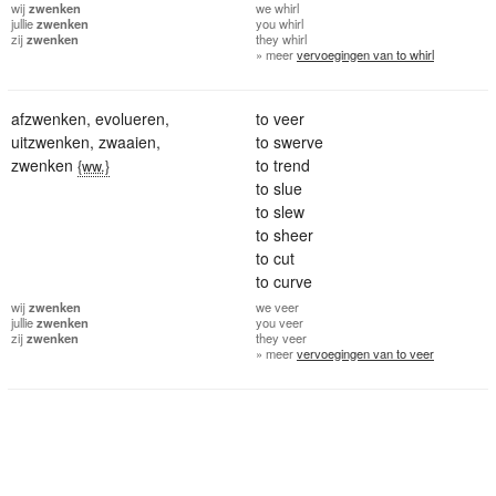
wij
zwenken
we
whirl
jullie
zwenken
you
whirl
zij
zwenken
they
whirl
» meer
vervoegingen van to whirl
afzwenken
,
evolueren
,
to veer
uitzwenken
,
zwaaien
,
to swerve
zwenken
to trend
{ww.}
to slue
to slew
to sheer
to cut
to curve
wij
zwenken
we
veer
jullie
zwenken
you
veer
zij
zwenken
they
veer
» meer
vervoegingen van to veer