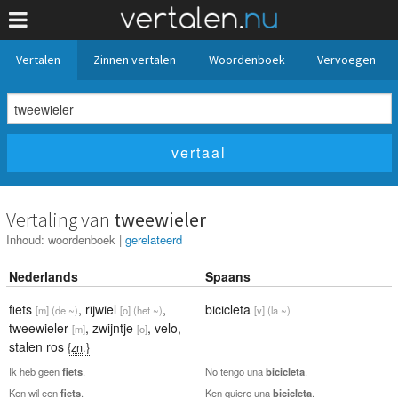
Vertalen
Zinnen vertalen
Woordenboek
Vervoegen
Vertaling van
tweewieler
Inhoud:
woordenboek
|
gerelateerd
Nederlands
Spaans
fiets
,
rijwiel
,
bicicleta
[m]
(de ~)
[o]
(het ~)
[v]
(la ~)
tweewieler
,
zwijntje
,
velo
,
[m]
[o]
stalen ros
{zn.}
Ik heb geen
fiets
.
No tengo una
bicicleta
.
Ken wil een
fiets
.
Ken quiere una
bicicleta
.