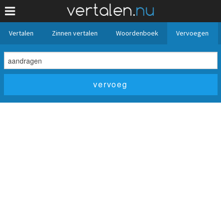
Vertalen
Zinnen vertalen
Woordenboek
Vervoegen