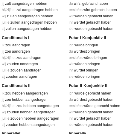
jij
zult aangedragen hebben
du
wirst gebracht haben
hij/zij/het
zal aangedragen hebben
er/sie/es
wird gebracht haben
wij
zullen aangedragen hebben
wir
werden gebracht haben
jullie
zullen aangedragen hebben
ihr
werdet gebracht haben
zij
zullen aangedragen hebben
sie
werden gebracht haben
Conditionalis I
Futur I Konjunktiv II
ik
zou aandragen
ich
würde bringen
jij
zou aandragen
du
würdest bringen
hij/zij/het
zou aandragen
er/sie/es
würde bringen
wij
zouden aandragen
wir
würden bringen
jullie
zouden aandragen
ihr
würdet bringen
zij
zouden aandragen
sie
würden bringen
Conditionalis II
Futur II Konjunktiv II
ik
zou hebben aangedragen
ich
würde gebracht haben
jij
zou hebben aangedragen
du
würdest gebracht haben
hij/zij/het
zou hebben aangedragen
er/sie/es
würde gebracht haben
wij
zouden hebben aangedragen
wir
würden gebracht haben
jullie
zouden hebben aangedragen
ihr
würdet gebracht haben
zij
zouden hebben aangedragen
sie
würden gebracht haben
Imperatief
Imperativ