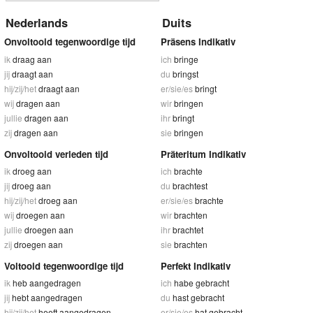
Nederlands
Duits
Onvoltooid tegenwoordige tijd
Präsens Indikativ
ik
draag aan
ich
bringe
jij
draagt aan
du
bringst
hij/zij/het
draagt aan
er/sie/es
bringt
wij
dragen aan
wir
bringen
jullie
dragen aan
ihr
bringt
zij
dragen aan
sie
bringen
Onvoltooid verleden tijd
Präteritum Indikativ
ik
droeg aan
ich
brachte
jij
droeg aan
du
brachtest
hij/zij/het
droeg aan
er/sie/es
brachte
wij
droegen aan
wir
brachten
jullie
droegen aan
ihr
brachtet
zij
droegen aan
sie
brachten
Voltooid tegenwoordige tijd
Perfekt Indikativ
ik
heb aangedragen
ich
habe gebracht
jij
hebt aangedragen
du
hast gebracht
hij/zij/het
heeft aangedragen
er/sie/es
hat gebracht