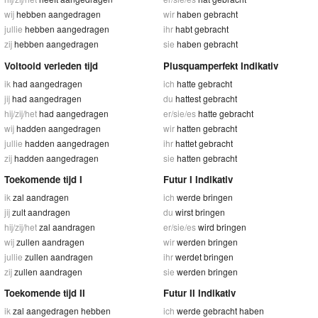
wij
hebben aangedragen
wir
haben gebracht
jullie
hebben aangedragen
ihr
habt gebracht
zij
hebben aangedragen
sie
haben gebracht
Voltooid verleden tijd
Plusquamperfekt Indikativ
ik
had aangedragen
ich
hatte gebracht
jij
had aangedragen
du
hattest gebracht
hij/zij/het
had aangedragen
er/sie/es
hatte gebracht
wij
hadden aangedragen
wir
hatten gebracht
jullie
hadden aangedragen
ihr
hattet gebracht
zij
hadden aangedragen
sie
hatten gebracht
Toekomende tijd I
Futur I Indikativ
ik
zal aandragen
ich
werde bringen
jij
zult aandragen
du
wirst bringen
hij/zij/het
zal aandragen
er/sie/es
wird bringen
wij
zullen aandragen
wir
werden bringen
jullie
zullen aandragen
ihr
werdet bringen
zij
zullen aandragen
sie
werden bringen
Toekomende tijd II
Futur II Indikativ
ik
zal aangedragen hebben
ich
werde gebracht haben