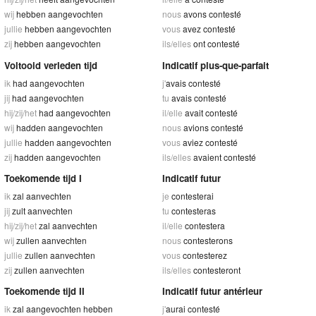
wij
hebben aangevochten
nous
avons contesté
jullie
hebben aangevochten
vous
avez contesté
zij
hebben aangevochten
ils/elles
ont contesté
Voltooid verleden tijd
Indicatif plus-que-parfait
ik
had aangevochten
j'
avais contesté
jij
had aangevochten
tu
avais contesté
hij/zij/het
had aangevochten
il/elle
avait contesté
wij
hadden aangevochten
nous
avions contesté
jullie
hadden aangevochten
vous
aviez contesté
zij
hadden aangevochten
ils/elles
avaient contesté
Toekomende tijd I
Indicatif futur
ik
zal aanvechten
je
contesterai
jij
zult aanvechten
tu
contesteras
hij/zij/het
zal aanvechten
il/elle
contestera
wij
zullen aanvechten
nous
contesterons
jullie
zullen aanvechten
vous
contesterez
zij
zullen aanvechten
ils/elles
contesteront
Toekomende tijd II
Indicatif futur antérieur
ik
zal aangevochten hebben
j'
aurai contesté