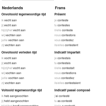
Nederlands
Frans
Onvoltooid tegenwoordige tijd
Présent
ik
vecht aan
je
conteste
jij
vecht aan
tu
contestes
hij/zij/het
vecht aan
il/elle
conteste
wij
vechten aan
nous
contestons
jullie
vechten aan
vous
contestez
zij
vechten aan
ils/elles
contestent
Onvoltooid verleden tijd
Indicatif imparfait
ik
vocht aan
je
contestais
jij
vocht aan
tu
contestais
hij/zij/het
vocht aan
il/elle
contestait
wij
vochten aan
nous
contestions
jullie
vochten aan
vous
contestiez
zij
vochten aan
ils/elles
contestaient
Voltooid tegenwoordige tijd
Indicatif passé composé
ik
heb aangevochten
j'
ai contesté
jij
hebt aangevochten
tu
as contesté
hij/zij/het
heeft aangevochten
il/elle
a contesté