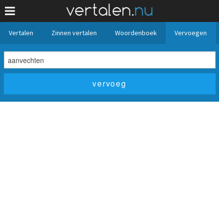
Vertalen
Zinnen vertalen
Woordenboek
Vervoegen