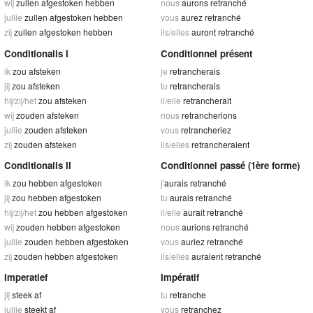
wij
zullen afgestoken hebben
nous
aurons retranché
jullie
zullen afgestoken hebben
vous
aurez retranché
zij
zullen afgestoken hebben
ils/elles
auront retranché
Conditionalis I
Conditionnel présent
ik
zou afsteken
je
retrancherais
jij
zou afsteken
tu
retrancherais
hij/zij/het
zou afsteken
il/elle
retrancherait
wij
zouden afsteken
nous
retrancherions
jullie
zouden afsteken
vous
retrancheriez
zij
zouden afsteken
ils/elles
retrancheraient
Conditionalis II
Conditionnel passé (1ère forme)
ik
zou hebben afgestoken
j'
aurais retranché
jij
zou hebben afgestoken
tu
aurais retranché
hij/zij/het
zou hebben afgestoken
il/elle
aurait retranché
wij
zouden hebben afgestoken
nous
aurions retranché
jullie
zouden hebben afgestoken
vous
auriez retranché
zij
zouden hebben afgestoken
ils/elles
auraient retranché
Imperatief
Impératif
jij
steek af
tu
retranche
jullie
steekt af
vous
retranchez