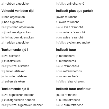
zij
hebben afgestoken
ils/elles
ont retranché
Voltooid verleden tijd
Indicatif plus-que-parfait
ik
had afgestoken
j'
avais retranché
jij
had afgestoken
tu
avais retranché
hij/zij/het
had afgestoken
il/elle
avait retranché
wij
hadden afgestoken
nous
avions retranché
jullie
hadden afgestoken
vous
aviez retranché
zij
hadden afgestoken
ils/elles
avaient retranché
Toekomende tijd I
Indicatif futur
ik
zal afsteken
je
retrancherai
jij
zult afsteken
tu
retrancheras
hij/zij/het
zal afsteken
il/elle
retranchera
wij
zullen afsteken
nous
retrancherons
jullie
zullen afsteken
vous
retrancherez
zij
zullen afsteken
ils/elles
retrancheront
Toekomende tijd II
Indicatif futur antérieur
ik
zal afgestoken hebben
j'
aurai retranché
jij
zult afgestoken hebben
tu
auras retranché
hij/zij/het
zal afgestoken hebben
il/elle
aura retranché