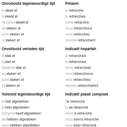
Onvoltooid tegenwoordige tijd
Présent
ik
steek af
je
retranche
jij
steekt af
tu
retranches
hij/zij/het
steekt af
il/elle
retranche
wij
steken af
nous
retranchons
jullie
steken af
vous
retranchez
zij
steken af
ils/elles
retranchent
Onvoltooid verleden tijd
Indicatif imparfait
ik
stak af
je
retranchais
jij
stak af
tu
retranchais
hij/zij/het
stak af
il/elle
retranchait
wij
staken af
nous
retranchions
jullie
staken af
vous
retranchiez
zij
staken af
ils/elles
retranchaient
Voltooid tegenwoordige tijd
Indicatif passé composé
ik
heb afgestoken
j'
ai retranché
jij
hebt afgestoken
tu
as retranché
hij/zij/het
heeft afgestoken
il/elle
a retranché
wij
hebben afgestoken
nous
avons retranché
jullie
hebben afgestoken
vous
avez retranché