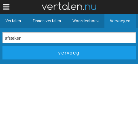
Vertalen
Zinnen vertalen
Woordenboek
Vervoegen