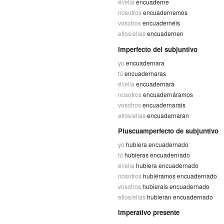
él/ella
encuaderne
nosotros
encuadernemos
vosotros
encuadernéis
ellos/ellas
encuadernen
Imperfecto del subjuntivo
yo
encuadernara
tú
encuadernaras
él/ella
encuadernara
nosotros
encuadernáramos
vosotros
encuadernarais
ellos/ellas
encuadernaran
Pluscuamperfecto de subjuntivo
yo
hubiera encuadernado
tú
hubieras encuadernado
él/ella
hubiera encuadernado
nosotros
hubiéramos encuadernado
vosotros
hubierais encuadernado
ellos/ellas
hubieran encuadernado
Imperativo presente