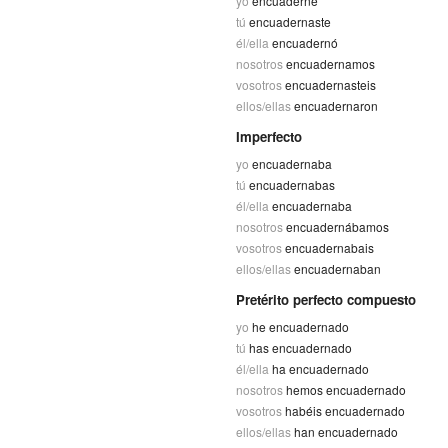
yo
encuaderné
tú
encuadernaste
él/ella
encuadernó
nosotros
encuadernamos
vosotros
encuadernasteis
ellos/ellas
encuadernaron
Imperfecto
yo
encuadernaba
tú
encuadernabas
él/ella
encuadernaba
nosotros
encuadernábamos
vosotros
encuadernabais
ellos/ellas
encuadernaban
Pretérito perfecto compuesto
yo
he encuadernado
tú
has encuadernado
él/ella
ha encuadernado
nosotros
hemos encuadernado
vosotros
habéis encuadernado
ellos/ellas
han encuadernado