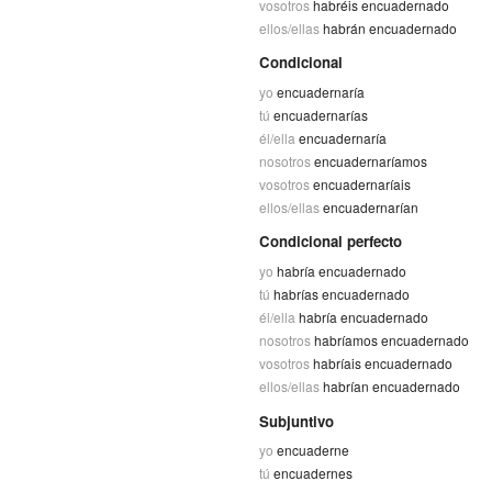
vosotros
habréis encuadernado
ellos/ellas
habrán encuadernado
Condicional
yo
encuadernaría
tú
encuadernarías
él/ella
encuadernaría
nosotros
encuadernaríamos
vosotros
encuadernaríais
ellos/ellas
encuadernarían
Condicional perfecto
yo
habría encuadernado
tú
habrías encuadernado
él/ella
habría encuadernado
nosotros
habríamos encuadernado
vosotros
habríais encuadernado
ellos/ellas
habrían encuadernado
Subjuntivo
yo
encuaderne
tú
encuadernes