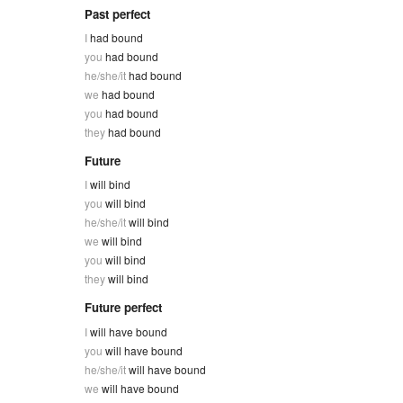
Past perfect
I
had bound
you
had bound
he/she/it
had bound
we
had bound
you
had bound
they
had bound
Future
I
will bind
you
will bind
he/she/it
will bind
we
will bind
you
will bind
they
will bind
Future perfect
I
will have bound
you
will have bound
he/she/it
will have bound
we
will have bound