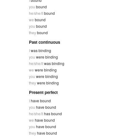
I
bound
you
bound
he/she/it
bound
we
bound
you
bound
they
bound
Past continuous
I
was binding
you
were binding
he/she/it
was binding
we
were binding
you
were binding
they
were binding
Present perfect
I
have bound
you
have bound
he/she/it
has bound
we
have bound
you
have bound
they
have bound