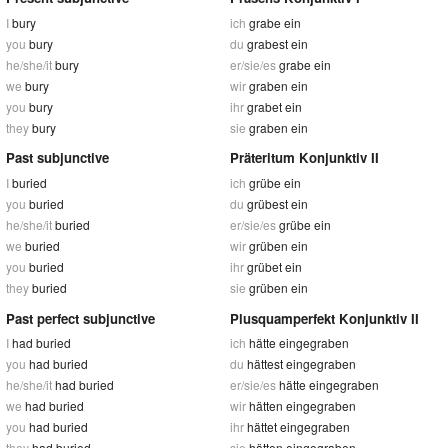
I
bury
ich
grabe ein
you
bury
du
grabest ein
he/she/it
bury
er/sie/es
grabe ein
we
bury
wir
graben ein
you
bury
ihr
grabet ein
they
bury
sie
graben ein
Past subjunctive
Präteritum Konjunktiv II
I
buried
ich
grübe ein
you
buried
du
grübest ein
he/she/it
buried
er/sie/es
grübe ein
we
buried
wir
grüben ein
you
buried
ihr
grübet ein
they
buried
sie
grüben ein
Past perfect subjunctive
Plusquamperfekt Konjunktiv II
I
had buried
ich
hätte eingegraben
you
had buried
du
hättest eingegraben
he/she/it
had buried
er/sie/es
hätte eingegraben
we
had buried
wir
hätten eingegraben
you
had buried
ihr
hättet eingegraben
they
had buried
sie
hätten eingegraben