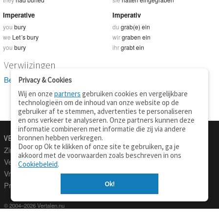
Imperative
Imperativ
you
bury
du
grab(e) ein
we
Let´s bury
wir
graben ein
you
bury
ihr
grabt ein
Verwijzingen
Bekijk 8 definitie(s) van bury
Privacy & Cookies
Wij en onze
partners
gebruiken cookies en vergelijkbare
technologieën om de inhoud van onze website op de
gebruiker af te stemmen, advertenties te personaliseren
en ons verkeer te analyseren. Onze partners kunnen deze
informatie combineren met informatie die zij via andere
bronnen hebben verkregen.
VERTALEN.NU
OVER
Door op Ok te klikken of onze site te gebruiken, ga je
Zinnen vertalen
Over deze site
akkoord met de voorwaarden zoals beschreven in ons
Verklarend woordenboek
Contact
Cookiebeleid
.
Vraagbaak
Privacy
Ok!
Professionele vertaling
© 2004–2026 Vertalen.nu