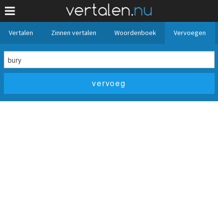
Vertalen
Zinnen vertalen
Woordenboek
Vervoegen