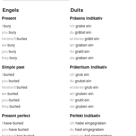
Engels
Duits
Present
Präsens Indikativ
I
bury
ich
grabe ein
you
bury
du
gräbst ein
he/she/it
buries
er/sie/es
gräbt ein
we
bury
wir
graben ein
you
bury
ihr
grabt ein
they
bury
sie
graben ein
Simple past
Präteritum Indikativ
I
buried
ich
grub ein
you
buried
du
grubst ein
he/she/it
buried
er/sie/es
grub ein
we
buried
wir
gruben ein
you
buried
ihr
grubt ein
they
buried
sie
gruben ein
Present perfect
Perfekt Indikativ
I
have buried
ich
habe eingegraben
you
have buried
du
hast eingegraben
he/she/it
has buried
er/sie/es
hat eingegraben