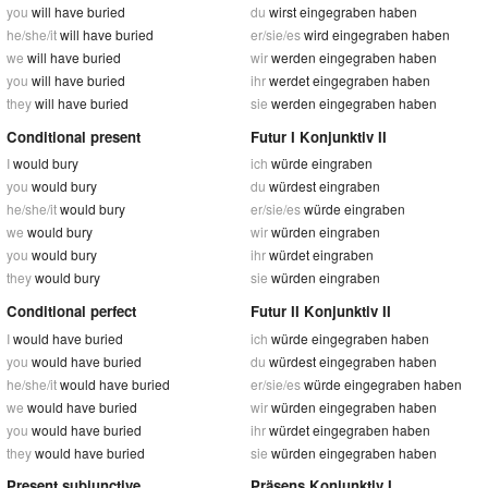
you
will have buried
du
wirst eingegraben haben
he/she/it
will have buried
er/sie/es
wird eingegraben haben
we
will have buried
wir
werden eingegraben haben
you
will have buried
ihr
werdet eingegraben haben
they
will have buried
sie
werden eingegraben haben
Conditional present
Futur I Konjunktiv II
I
would bury
ich
würde eingraben
you
would bury
du
würdest eingraben
he/she/it
would bury
er/sie/es
würde eingraben
we
would bury
wir
würden eingraben
you
would bury
ihr
würdet eingraben
they
would bury
sie
würden eingraben
Conditional perfect
Futur II Konjunktiv II
I
would have buried
ich
würde eingegraben haben
you
would have buried
du
würdest eingegraben haben
he/she/it
would have buried
er/sie/es
würde eingegraben haben
we
would have buried
wir
würden eingegraben haben
you
would have buried
ihr
würdet eingegraben haben
they
would have buried
sie
würden eingegraben haben
Present subjunctive
Präsens Konjunktiv I