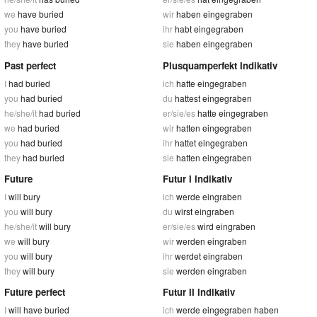
we
have buried
wir
haben eingegraben
you
have buried
ihr
habt eingegraben
they
have buried
sie
haben eingegraben
Past perfect
Plusquamperfekt Indikativ
I
had buried
ich
hatte eingegraben
you
had buried
du
hattest eingegraben
he/she/it
had buried
er/sie/es
hatte eingegraben
we
had buried
wir
hatten eingegraben
you
had buried
ihr
hattet eingegraben
they
had buried
sie
hatten eingegraben
Future
Futur I Indikativ
I
will bury
ich
werde eingraben
you
will bury
du
wirst eingraben
he/she/it
will bury
er/sie/es
wird eingraben
we
will bury
wir
werden eingraben
you
will bury
ihr
werdet eingraben
they
will bury
sie
werden eingraben
Future perfect
Futur II Indikativ
I
will have buried
ich
werde eingegraben haben