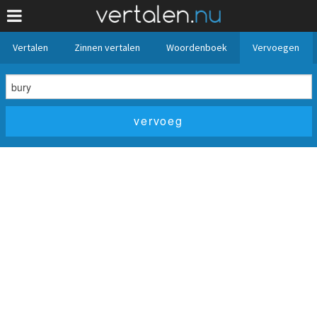
Vertalen
Zinnen vertalen
Woordenboek
Vervoegen