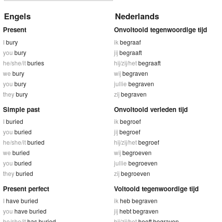
Engels
Nederlands
Present
Onvoltooid tegenwoordige tijd
I
bury
ik
begraaf
you
bury
jij
begraaft
he/she/it
buries
hij/zij/het
begraaft
we
bury
wij
begraven
you
bury
jullie
begraven
they
bury
zij
begraven
Simple past
Onvoltooid verleden tijd
I
buried
ik
begroef
you
buried
jij
begroef
he/she/it
buried
hij/zij/het
begroef
we
buried
wij
begroeven
you
buried
jullie
begroeven
they
buried
zij
begroeven
Present perfect
Voltooid tegenwoordige tijd
I
have buried
ik
heb begraven
you
have buried
jij
hebt begraven
he/she/it
has buried
hij/zij/het
heeft begraven