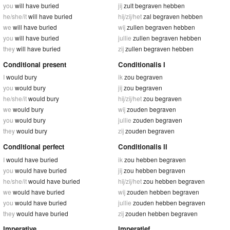
you
will have buried
jij
zult begraven hebben
he/she/it
will have buried
hij/zij/het
zal begraven hebben
we
will have buried
wij
zullen begraven hebben
you
will have buried
jullie
zullen begraven hebben
they
will have buried
zij
zullen begraven hebben
Conditional present
Conditionalis I
I
would bury
ik
zou begraven
you
would bury
jij
zou begraven
he/she/it
would bury
hij/zij/het
zou begraven
we
would bury
wij
zouden begraven
you
would bury
jullie
zouden begraven
they
would bury
zij
zouden begraven
Conditional perfect
Conditionalis II
I
would have buried
ik
zou hebben begraven
you
would have buried
jij
zou hebben begraven
he/she/it
would have buried
hij/zij/het
zou hebben begraven
we
would have buried
wij
zouden hebben begraven
you
would have buried
jullie
zouden hebben begraven
they
would have buried
zij
zouden hebben begraven
Imperative
Imperatief