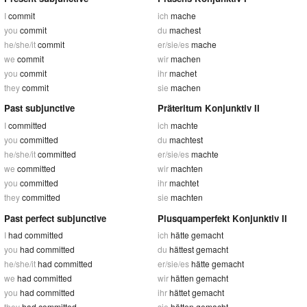
I
commit
ich
mache
you
commit
du
machest
he/she/it
commit
er/sie/es
mache
we
commit
wir
machen
you
commit
ihr
machet
they
commit
sie
machen
Past subjunctive
Präteritum Konjunktiv II
I
committed
ich
machte
you
committed
du
machtest
he/she/it
committed
er/sie/es
machte
we
committed
wir
machten
you
committed
ihr
machtet
they
committed
sie
machten
Past perfect subjunctive
Plusquamperfekt Konjunktiv II
I
had committed
ich
hätte gemacht
you
had committed
du
hättest gemacht
he/she/it
had committed
er/sie/es
hätte gemacht
we
had committed
wir
hätten gemacht
you
had committed
ihr
hättet gemacht
they
had committed
sie
hätten gemacht