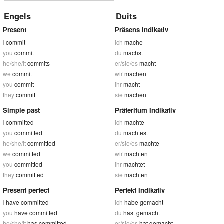
Engels
Duits
Present
Präsens Indikativ
I
commit
ich
mache
you
commit
du
machst
he/she/it
commits
er/sie/es
macht
we
commit
wir
machen
you
commit
ihr
macht
they
commit
sie
machen
Simple past
Präteritum Indikativ
I
committed
ich
machte
you
committed
du
machtest
he/she/it
committed
er/sie/es
machte
we
committed
wir
machten
you
committed
ihr
machtet
they
committed
sie
machten
Present perfect
Perfekt Indikativ
I
have committed
ich
habe gemacht
you
have committed
du
hast gemacht
he/she/it
has committed
er/sie/es
hat gemacht