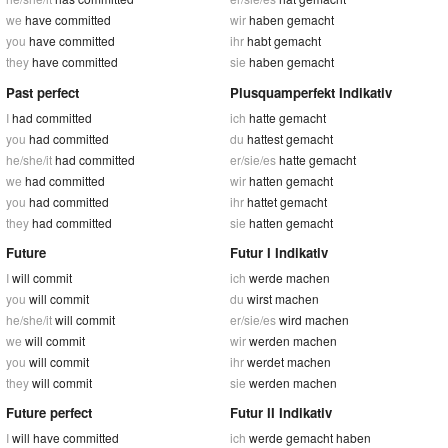
we
have committed
wir
haben gemacht
you
have committed
ihr
habt gemacht
they
have committed
sie
haben gemacht
Past perfect
Plusquamperfekt Indikativ
I
had committed
ich
hatte gemacht
you
had committed
du
hattest gemacht
he/she/it
had committed
er/sie/es
hatte gemacht
we
had committed
wir
hatten gemacht
you
had committed
ihr
hattet gemacht
they
had committed
sie
hatten gemacht
Future
Futur I Indikativ
I
will commit
ich
werde machen
you
will commit
du
wirst machen
he/she/it
will commit
er/sie/es
wird machen
we
will commit
wir
werden machen
you
will commit
ihr
werdet machen
they
will commit
sie
werden machen
Future perfect
Futur II Indikativ
I
will have committed
ich
werde gemacht haben