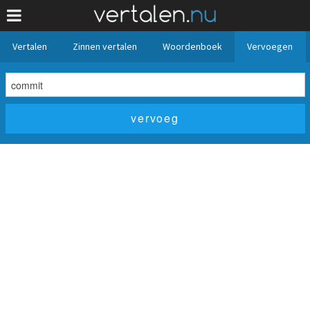
Vertalen
Zinnen vertalen
Woordenboek
Vervoegen