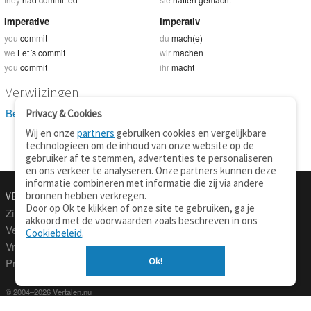
Imperative
Imperativ
you
commit
du
mach(e)
we
Let´s commit
wir
machen
you
commit
ihr
macht
Verwijzingen
Bekijk 13 definitie(s) van commit
Privacy & Cookies
Wij en onze
partners
gebruiken cookies en vergelijkbare
technologieën om de inhoud van onze website op de
gebruiker af te stemmen, advertenties te personaliseren
en ons verkeer te analyseren. Onze partners kunnen deze
informatie combineren met informatie die zij via andere
bronnen hebben verkregen.
VERTALEN.NU
OVER
Door op Ok te klikken of onze site te gebruiken, ga je
Zinnen vertalen
Over deze site
akkoord met de voorwaarden zoals beschreven in ons
Verklarend woordenboek
Contact
Cookiebeleid
.
Vraagbaak
Privacy
Ok!
Professionele vertaling
© 2004–2026 Vertalen.nu