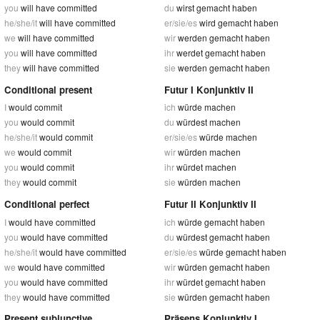
you
will have committed
du
wirst gemacht haben
he/she/it
will have committed
er/sie/es
wird gemacht haben
we
will have committed
wir
werden gemacht haben
you
will have committed
ihr
werdet gemacht haben
they
will have committed
sie
werden gemacht haben
Conditional present
Futur I Konjunktiv II
I
would commit
ich
würde machen
you
would commit
du
würdest machen
he/she/it
would commit
er/sie/es
würde machen
we
would commit
wir
würden machen
you
would commit
ihr
würdet machen
they
would commit
sie
würden machen
Conditional perfect
Futur II Konjunktiv II
I
would have committed
ich
würde gemacht haben
you
would have committed
du
würdest gemacht haben
he/she/it
would have committed
er/sie/es
würde gemacht haben
we
would have committed
wir
würden gemacht haben
you
would have committed
ihr
würdet gemacht haben
they
would have committed
sie
würden gemacht haben
Present subjunctive
Präsens Konjunktiv I