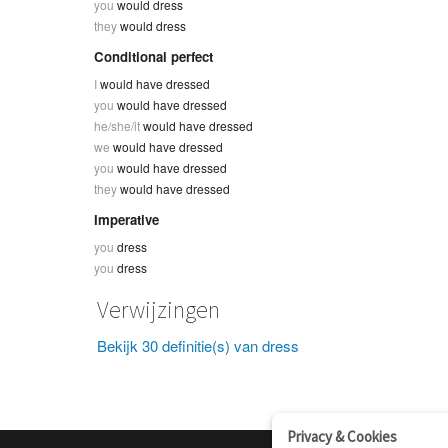
you
would dress
they
would dress
Conditional perfect
I
would have dressed
you
would have dressed
he/she/it
would have dressed
we
would have dressed
you
would have dressed
they
would have dressed
Imperative
you
dress
you
dress
Verwijzingen
Bekijk 30 definitie(s) van dress
Privacy & Cookies