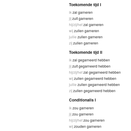
Toekomende tijd I
ik
zal garneren
jij
zult garneren
hij/zij/het
zal garneren
wij
zullen garneren
jullie
zullen garneren
zij
zullen garneren
Toekomende tijd II
ik
zal gegarneerd hebben
jij
zult gegarneerd hebben
hij/zij/het
zal gegarneerd hebben
wij
zullen gegarneerd hebben
jullie
zullen gegarneerd hebben
zij
zullen gegarneerd hebben
Conditionalis I
ik
zou garneren
jij
zou garneren
hij/zij/het
zou garneren
wij
zouden garneren