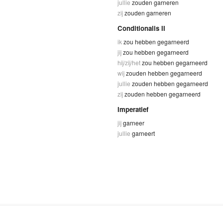
jullie
zouden garneren
zij
zouden garneren
Conditionalis II
ik
zou hebben gegarneerd
jij
zou hebben gegarneerd
hij/zij/het
zou hebben gegarneerd
wij
zouden hebben gegarneerd
jullie
zouden hebben gegarneerd
zij
zouden hebben gegarneerd
Imperatief
jij
garneer
jullie
garneert