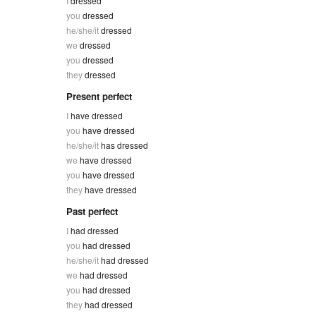
I
dressed
you
dressed
he/she/it
dressed
we
dressed
you
dressed
they
dressed
Present perfect
I
have dressed
you
have dressed
he/she/it
has dressed
we
have dressed
you
have dressed
they
have dressed
Past perfect
I
had dressed
you
had dressed
he/she/it
had dressed
we
had dressed
you
had dressed
they
had dressed