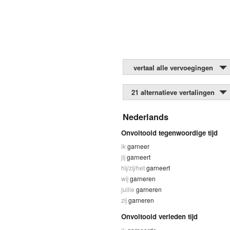
vertaal alle vervoegingen
21 alternatieve vertalingen
Nederlands
Onvoltooid tegenwoordige tijd
ik
garneer
jij
garneert
hij/zij/het
garneert
wij
garneren
jullie
garneren
zij
garneren
Onvoltooid verleden tijd