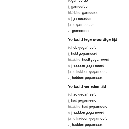
ik
garneerde
jij
garneerde
hij/zij/het
garneerde
wij
garneerden
jullie
garneerden
zij
garneerden
Voltooid tegenwoordige tijd
ik
heb gegarneerd
jij
hebt gegarneerd
hij/zij/het
heeft gegarneerd
wij
hebben gegarneerd
jullie
hebben gegarneerd
zij
hebben gegarneerd
Voltooid verleden tijd
ik
had gegarneerd
jij
had gegarneerd
hij/zij/het
had gegarneerd
wij
hadden gegarneerd
jullie
hadden gegarneerd
zij
hadden gegarneerd