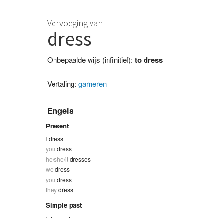
Vervoeging van
dress
Onbepaalde wijs (infinitief):
to dress
Vertaling:
garneren
Engels
Present
I
dress
you
dress
he/she/it
dresses
we
dress
you
dress
they
dress
Simple past