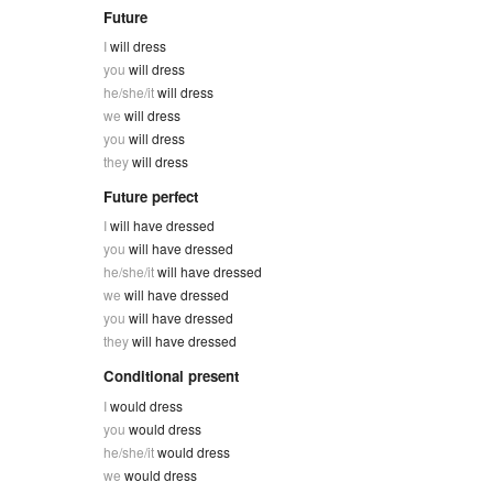
Future
I
will dress
you
will dress
he/she/it
will dress
we
will dress
you
will dress
they
will dress
Future perfect
I
will have dressed
you
will have dressed
he/she/it
will have dressed
we
will have dressed
you
will have dressed
they
will have dressed
Conditional present
I
would dress
you
would dress
he/she/it
would dress
we
would dress