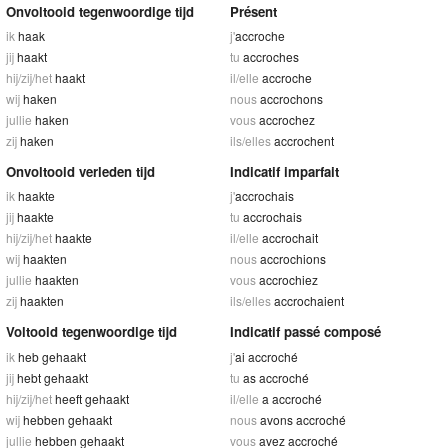
Onvoltooid tegenwoordige tijd
Présent
ik
haak
j'
accroche
jij
haakt
tu
accroches
hij/zij/het
haakt
il/elle
accroche
wij
haken
nous
accrochons
jullie
haken
vous
accrochez
zij
haken
ils/elles
accrochent
Onvoltooid verleden tijd
Indicatif imparfait
ik
haakte
j'
accrochais
jij
haakte
tu
accrochais
hij/zij/het
haakte
il/elle
accrochait
wij
haakten
nous
accrochions
jullie
haakten
vous
accrochiez
zij
haakten
ils/elles
accrochaient
Voltooid tegenwoordige tijd
Indicatif passé composé
ik
heb gehaakt
j'
ai accroché
jij
hebt gehaakt
tu
as accroché
hij/zij/het
heeft gehaakt
il/elle
a accroché
wij
hebben gehaakt
nous
avons accroché
jullie
hebben gehaakt
vous
avez accroché