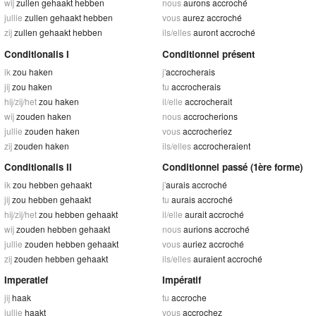
wij
zullen gehaakt hebben
nous
aurons accroché
jullie
zullen gehaakt hebben
vous
aurez accroché
zij
zullen gehaakt hebben
ils/elles
auront accroché
Conditionalis I
Conditionnel présent
ik
zou haken
j'
accrocherais
jij
zou haken
tu
accrocherais
hij/zij/het
zou haken
il/elle
accrocherait
wij
zouden haken
nous
accrocherions
jullie
zouden haken
vous
accrocheriez
zij
zouden haken
ils/elles
accrocheraient
Conditionalis II
Conditionnel passé (1ère forme)
ik
zou hebben gehaakt
j'
aurais accroché
jij
zou hebben gehaakt
tu
aurais accroché
hij/zij/het
zou hebben gehaakt
il/elle
aurait accroché
wij
zouden hebben gehaakt
nous
aurions accroché
jullie
zouden hebben gehaakt
vous
auriez accroché
zij
zouden hebben gehaakt
ils/elles
auraient accroché
Imperatief
Impératif
jij
haak
tu
accroche
jullie
haakt
vous
accrochez