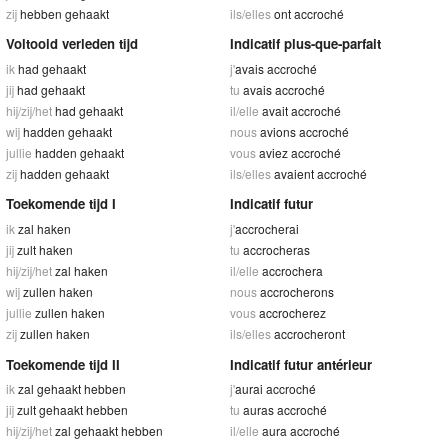
zij
hebben gehaakt
ils/elles
ont accroché
Voltooid verleden tijd
Indicatif plus-que-parfait
ik
had gehaakt
j'
avais accroché
jij
had gehaakt
tu
avais accroché
hij/zij/het
had gehaakt
il/elle
avait accroché
wij
hadden gehaakt
nous
avions accroché
jullie
hadden gehaakt
vous
aviez accroché
zij
hadden gehaakt
ils/elles
avaient accroché
Toekomende tijd I
Indicatif futur
ik
zal haken
j'
accrocherai
jij
zult haken
tu
accrocheras
hij/zij/het
zal haken
il/elle
accrochera
wij
zullen haken
nous
accrocherons
jullie
zullen haken
vous
accrocherez
zij
zullen haken
ils/elles
accrocheront
Toekomende tijd II
Indicatif futur antérieur
ik
zal gehaakt hebben
j'
aurai accroché
jij
zult gehaakt hebben
tu
auras accroché
hij/zij/het
zal gehaakt hebben
il/elle
aura accroché