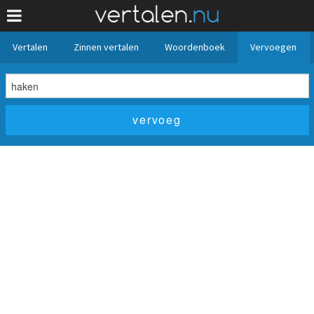
Vertalen
Zinnen vertalen
Woordenboek
Vervoegen