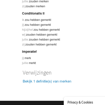
jullie
zouden merken
zij
zouden merken
Conditionalis II
ik
zou hebben gemerkt
jij
zou hebben gemerkt
hij/zij/het
zou hebben gemerkt
wij
zouden hebben gemerkt
jullie
zouden hebben gemerkt
zij
zouden hebben gemerkt
Imperatief
jij
merk
jullie
merkt
Verwijzingen
Bekijk 1 definitie(s) van merken
Privacy & Cookies