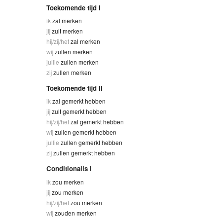
Toekomende tijd I
ik
zal merken
jij
zult merken
hij/zij/het
zal merken
wij
zullen merken
jullie
zullen merken
zij
zullen merken
Toekomende tijd II
ik
zal gemerkt hebben
jij
zult gemerkt hebben
hij/zij/het
zal gemerkt hebben
wij
zullen gemerkt hebben
jullie
zullen gemerkt hebben
zij
zullen gemerkt hebben
Conditionalis I
ik
zou merken
jij
zou merken
hij/zij/het
zou merken
wij
zouden merken