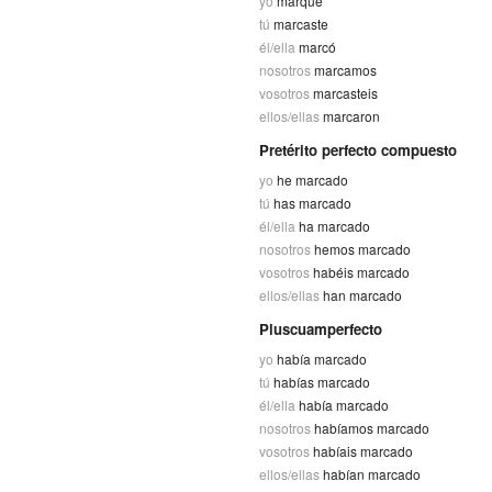
yo
marqué
tú
marcaste
él/ella
marcó
nosotros
marcamos
vosotros
marcasteis
ellos/ellas
marcaron
Pretérito perfecto compuesto
yo
he marcado
tú
has marcado
él/ella
ha marcado
nosotros
hemos marcado
vosotros
habéis marcado
ellos/ellas
han marcado
Pluscuamperfecto
yo
había marcado
tú
habías marcado
él/ella
había marcado
nosotros
habíamos marcado
vosotros
habíais marcado
ellos/ellas
habían marcado