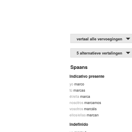
vertaal alle vervoegingen
5 alternatieve vertalingen
Spaans
Indicativo presente
yo
marco
tú
marcas
él/ella
marca
nosotros
marcamos
vosotros
marcáis
ellos/ellas
marcan
Indefinido