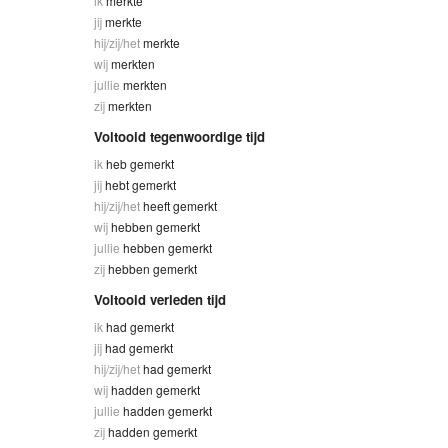
ik
merkte
jij
merkte
hij/zij/het
merkte
wij
merkten
jullie
merkten
zij
merkten
Voltooid tegenwoordige tijd
ik
heb gemerkt
jij
hebt gemerkt
hij/zij/het
heeft gemerkt
wij
hebben gemerkt
jullie
hebben gemerkt
zij
hebben gemerkt
Voltooid verleden tijd
ik
had gemerkt
jij
had gemerkt
hij/zij/het
had gemerkt
wij
hadden gemerkt
jullie
hadden gemerkt
zij
hadden gemerkt