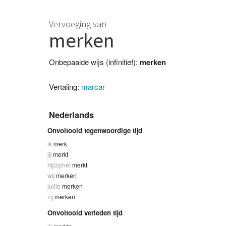
Vervoeging van
merken
Onbepaalde wijs (infinitief):
merken
Vertaling:
marcar
Nederlands
Onvoltooid tegenwoordige tijd
ik
merk
jij
merkt
hij/zij/het
merkt
wij
merken
jullie
merken
zij
merken
Onvoltooid verleden tijd