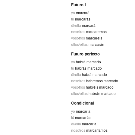
Futuro I
yo
marcaré
tú
marcarás
él/ella
marcará
nosotros
marcaremos
vosotros
marcaréis
ellos/ellas
marcarán
Futuro perfecto
yo
habré marcado
tú
habrás marcado
él/ella
habrá marcado
nosotros
habremos marcado
vosotros
habréis marcado
ellos/ellas
habrán marcado
Condicional
yo
marcaría
tú
marcarías
él/ella
marcaría
nosotros
marcaríamos