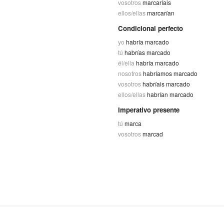
vosotros
marcaríais
ellos/ellas
marcarían
Condicional perfecto
yo
habría marcado
tú
habrías marcado
él/ella
habría marcado
nosotros
habríamos marcado
vosotros
habríais marcado
ellos/ellas
habrían marcado
Imperativo presente
tú
marca
vosotros
marcad