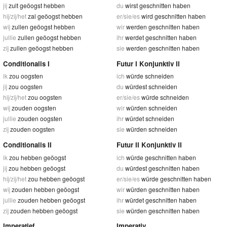
jij
zult geöogst hebben
du
wirst geschnitten haben
hij/zij/het
zal geöogst hebben
er/sie/es
wird geschnitten haben
wij
zullen geöogst hebben
wir
werden geschnitten haben
jullie
zullen geöogst hebben
ihr
werdet geschnitten haben
zij
zullen geöogst hebben
sie
werden geschnitten haben
Conditionalis I
Futur I Konjunktiv II
ik
zou oogsten
ich
würde schneiden
jij
zou oogsten
du
würdest schneiden
hij/zij/het
zou oogsten
er/sie/es
würde schneiden
wij
zouden oogsten
wir
würden schneiden
jullie
zouden oogsten
ihr
würdet schneiden
zij
zouden oogsten
sie
würden schneiden
Conditionalis II
Futur II Konjunktiv II
ik
zou hebben geöogst
ich
würde geschnitten haben
jij
zou hebben geöogst
du
würdest geschnitten haben
hij/zij/het
zou hebben geöogst
er/sie/es
würde geschnitten haben
wij
zouden hebben geöogst
wir
würden geschnitten haben
jullie
zouden hebben geöogst
ihr
würdet geschnitten haben
zij
zouden hebben geöogst
sie
würden geschnitten haben
Imperatief
Imperativ