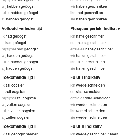
wij
hebben geöogst
wir
haben geschnitten
jullie
hebben geöogst
ihr
habt geschnitten
zij
hebben geöogst
sie
haben geschnitten
Voltooid verleden tijd
Plusquamperfekt Indikativ
ik
had geöogst
ich
hatte geschnitten
jij
had geöogst
du
hattest geschnitten
hij/zij/het
had geöogst
er/sie/es
hatte geschnitten
wij
hadden geöogst
wir
hatten geschnitten
jullie
hadden geöogst
ihr
hattet geschnitten
zij
hadden geöogst
sie
hatten geschnitten
Toekomende tijd I
Futur I Indikativ
ik
zal oogsten
ich
werde schneiden
jij
zult oogsten
du
wirst schneiden
hij/zij/het
zal oogsten
er/sie/es
wird schneiden
wij
zullen oogsten
wir
werden schneiden
jullie
zullen oogsten
ihr
werdet schneiden
zij
zullen oogsten
sie
werden schneiden
Toekomende tijd II
Futur II Indikativ
ik
zal geöogst hebben
ich
werde geschnitten haben