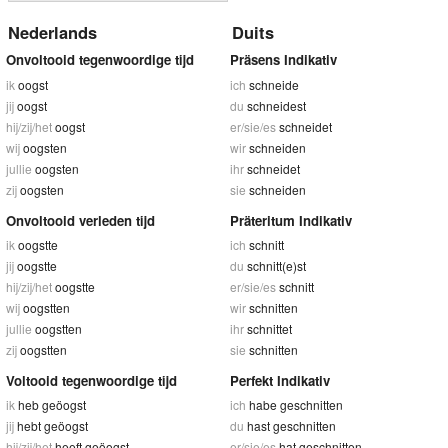
Nederlands
Duits
Onvoltooid tegenwoordige tijd
Präsens Indikativ
ik
oogst
ich
schneide
jij
oogst
du
schneidest
hij/zij/het
oogst
er/sie/es
schneidet
wij
oogsten
wir
schneiden
jullie
oogsten
ihr
schneidet
zij
oogsten
sie
schneiden
Onvoltooid verleden tijd
Präteritum Indikativ
ik
oogstte
ich
schnitt
jij
oogstte
du
schnitt(e)st
hij/zij/het
oogstte
er/sie/es
schnitt
wij
oogstten
wir
schnitten
jullie
oogstten
ihr
schnittet
zij
oogstten
sie
schnitten
Voltooid tegenwoordige tijd
Perfekt Indikativ
ik
heb geöogst
ich
habe geschnitten
jij
hebt geöogst
du
hast geschnitten
hij/zij/het
heeft geöogst
er/sie/es
hat geschnitten