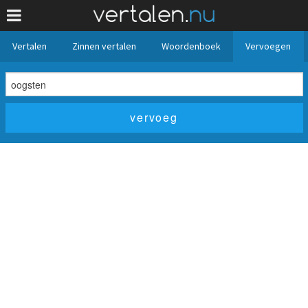
Vertalen
Zinnen vertalen
Woordenboek
Vervoegen