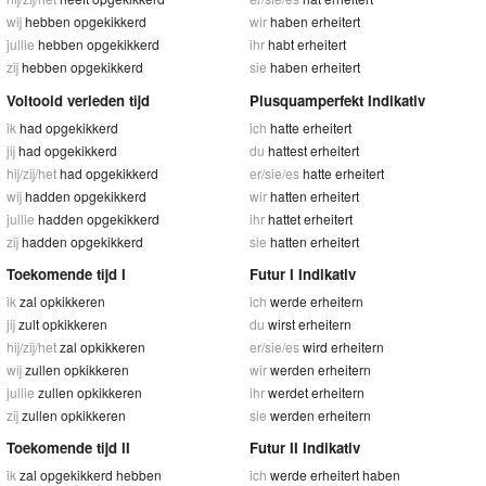
wij
hebben opgekikkerd
wir
haben erheitert
jullie
hebben opgekikkerd
ihr
habt erheitert
zij
hebben opgekikkerd
sie
haben erheitert
Voltooid verleden tijd
Plusquamperfekt Indikativ
ik
had opgekikkerd
ich
hatte erheitert
jij
had opgekikkerd
du
hattest erheitert
hij/zij/het
had opgekikkerd
er/sie/es
hatte erheitert
wij
hadden opgekikkerd
wir
hatten erheitert
jullie
hadden opgekikkerd
ihr
hattet erheitert
zij
hadden opgekikkerd
sie
hatten erheitert
Toekomende tijd I
Futur I Indikativ
ik
zal opkikkeren
ich
werde erheitern
jij
zult opkikkeren
du
wirst erheitern
hij/zij/het
zal opkikkeren
er/sie/es
wird erheitern
wij
zullen opkikkeren
wir
werden erheitern
jullie
zullen opkikkeren
ihr
werdet erheitern
zij
zullen opkikkeren
sie
werden erheitern
Toekomende tijd II
Futur II Indikativ
ik
zal opgekikkerd hebben
ich
werde erheitert haben