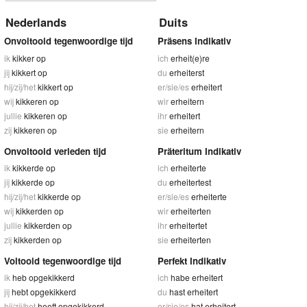
Nederlands
Duits
Onvoltooid tegenwoordige tijd
Präsens Indikativ
ik
kikker op
ich
erheit(e)re
jij
kikkert op
du
erheiterst
hij/zij/het
kikkert op
er/sie/es
erheitert
wij
kikkeren op
wir
erheitern
jullie
kikkeren op
ihr
erheitert
zij
kikkeren op
sie
erheitern
Onvoltooid verleden tijd
Präteritum Indikativ
ik
kikkerde op
ich
erheiterte
jij
kikkerde op
du
erheitertest
hij/zij/het
kikkerde op
er/sie/es
erheiterte
wij
kikkerden op
wir
erheiterten
jullie
kikkerden op
ihr
erheitertet
zij
kikkerden op
sie
erheiterten
Voltooid tegenwoordige tijd
Perfekt Indikativ
ik
heb opgekikkerd
ich
habe erheitert
jij
hebt opgekikkerd
du
hast erheitert
hij/zij/het
heeft opgekikkerd
er/sie/es
hat erheitert