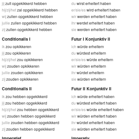
jij
zult opgekikkerd hebben
du
wirst erheitert haben
hij/zij/het
zal opgekikkerd hebben
er/sie/es
wird erheitert haben
wij
zullen opgekikkerd hebben
wir
werden erheitert haben
jullie
zullen opgekikkerd hebben
ihr
werdet erheitert haben
zij
zullen opgekikkerd hebben
sie
werden erheitert haben
Conditionalis I
Futur I Konjunktiv II
ik
zou opkikkeren
ich
würde erheitern
jij
zou opkikkeren
du
würdest erheitern
hij/zij/het
zou opkikkeren
er/sie/es
würde erheitern
wij
zouden opkikkeren
wir
würden erheitern
jullie
zouden opkikkeren
ihr
würdet erheitern
zij
zouden opkikkeren
sie
würden erheitern
Conditionalis II
Futur II Konjunktiv II
ik
zou hebben opgekikkerd
ich
würde erheitert haben
jij
zou hebben opgekikkerd
du
würdest erheitert haben
hij/zij/het
zou hebben opgekikkerd
er/sie/es
würde erheitert haben
wij
zouden hebben opgekikkerd
wir
würden erheitert haben
jullie
zouden hebben opgekikkerd
ihr
würdet erheitert haben
zij
zouden hebben opgekikkerd
sie
würden erheitert haben
Imperatief
Imperativ