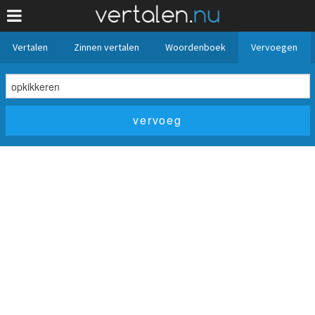
Vertalen
Zinnen vertalen
Woordenboek
Vervoegen