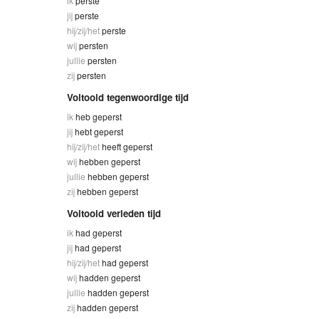
ik
perste
jij
perste
hij/zij/het
perste
wij
persten
jullie
persten
zij
persten
Voltooid tegenwoordige tijd
ik
heb geperst
jij
hebt geperst
hij/zij/het
heeft geperst
wij
hebben geperst
jullie
hebben geperst
zij
hebben geperst
Voltooid verleden tijd
ik
had geperst
jij
had geperst
hij/zij/het
had geperst
wij
hadden geperst
jullie
hadden geperst
zij
hadden geperst