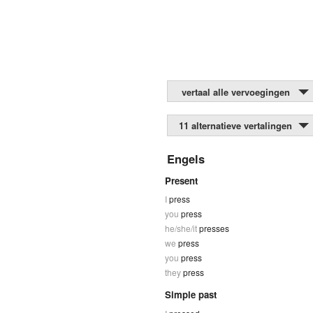
vertaal alle vervoegingen
11 alternatieve vertalingen
Engels
Present
I
press
you
press
he/she/it
presses
we
press
you
press
they
press
Simple past