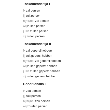
Toekomende tijd I
ik
zal persen
jij
zult persen
hij/zij/het
zal persen
wij
zullen persen
jullie
zullen persen
zij
zullen persen
Toekomende tijd II
ik
zal geperst hebben
jij
zult geperst hebben
hij/zij/het
zal geperst hebben
wij
zullen geperst hebben
jullie
zullen geperst hebben
zij
zullen geperst hebben
Conditionalis I
ik
zou persen
jij
zou persen
hij/zij/het
zou persen
wij
zouden persen