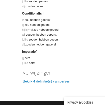
jullie
zouden persen
zij
zouden persen
Conditionalis II
ik
zou hebben geperst
jij
zou hebben geperst
hij/zij/het
zou hebben geperst
wij
zouden hebben geperst
jullie
zouden hebben geperst
zij
zouden hebben geperst
Imperatief
jij
pers
jullie
perst
Verwijzingen
Bekijk 4 definitie(s) van persen
Privacy & Cookies