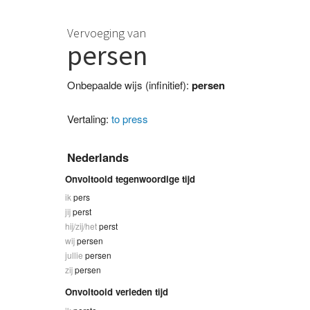
Vervoeging van
persen
Onbepaalde wijs (infinitief):
persen
Vertaling:
to press
Nederlands
Onvoltooid tegenwoordige tijd
ik
pers
jij
perst
hij/zij/het
perst
wij
persen
jullie
persen
zij
persen
Onvoltooid verleden tijd