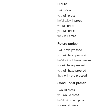
Future
I
will press
you
will press
he/she/it
will press
we
will press
you
will press
they
will press
Future perfect
I
will have pressed
you
will have pressed
he/she/it
will have pressed
we
will have pressed
you
will have pressed
they
will have pressed
Conditional present
I
would press
you
would press
he/she/it
would press
we
would press