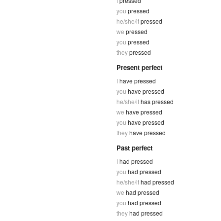
I
pressed
you
pressed
he/she/it
pressed
we
pressed
you
pressed
they
pressed
Present perfect
I
have pressed
you
have pressed
he/she/it
has pressed
we
have pressed
you
have pressed
they
have pressed
Past perfect
I
had pressed
you
had pressed
he/she/it
had pressed
we
had pressed
you
had pressed
they
had pressed