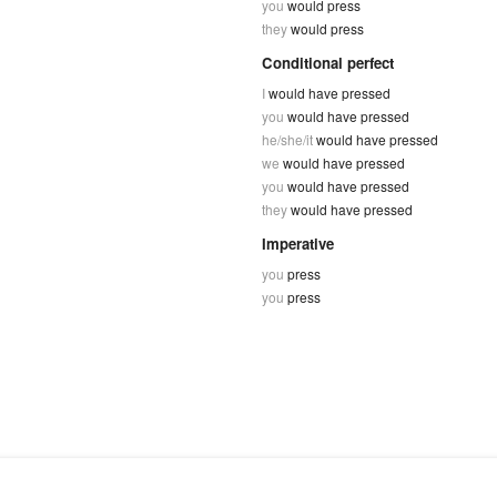
you
would press
they
would press
Conditional perfect
I
would have pressed
you
would have pressed
he/she/it
would have pressed
we
would have pressed
you
would have pressed
they
would have pressed
Imperative
you
press
you
press