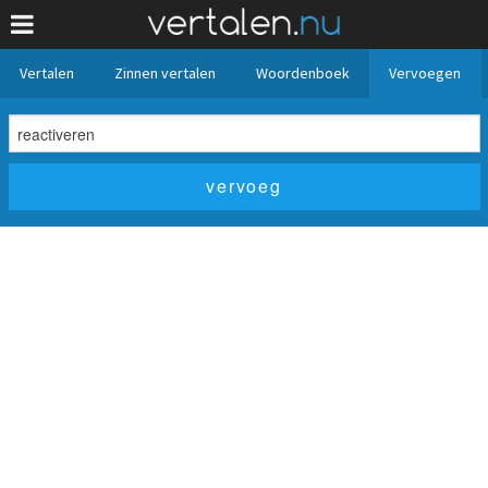
Vertalen
Zinnen vertalen
Woordenboek
Vervoegen