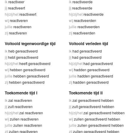
ik
reactiveer
ik
reactiveerde
jij
reactiveert
jij
reactiveerde
hij/zij/het
reactiveert
hij/zij/het
reactiveerde
wij
reactiveren
wij
reactiveerden
jullie
reactiveren
jullie
reactiveerden
zij
reactiveren
zij
reactiveerden
Voltooid tegenwoordige tijd
Voltooid verleden tijd
ik
heb gereactiveerd
ik
had gereactiveerd
jij
hebt gereactiveerd
jij
had gereactiveerd
hij/zij/het
heeft gereactiveerd
hij/zij/het
had gereactiveerd
wij
hebben gereactiveerd
wij
hadden gereactiveerd
jullie
hebben gereactiveerd
jullie
hadden gereactiveerd
zij
hebben gereactiveerd
zij
hadden gereactiveerd
Toekomende tijd I
Toekomende tijd II
ik
zal reactiveren
ik
zal gereactiveerd hebben
jij
zult reactiveren
jij
zult gereactiveerd hebben
hij/zij/het
zal reactiveren
hij/zij/het
zal gereactiveerd hebben
wij
zullen reactiveren
wij
zullen gereactiveerd hebben
jullie
zullen reactiveren
jullie
zullen gereactiveerd hebben
zij
zullen reactiveren
zij
zullen gereactiveerd hebben