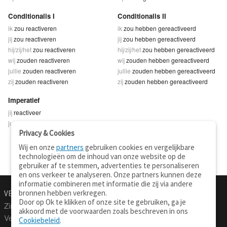
Conditionalis I
Conditionalis II
ik
zou reactiveren
ik
zou hebben gereactiveerd
jij
zou reactiveren
jij
zou hebben gereactiveerd
hij/zij/het
zou reactiveren
hij/zij/het
zou hebben gereactiveerd
wij
zouden reactiveren
wij
zouden hebben gereactiveerd
jullie
zouden reactiveren
jullie
zouden hebben gereactiveerd
zij
zouden reactiveren
zij
zouden hebben gereactiveerd
Imperatief
jij
reactiveer
jullie
reactiveert
Privacy & Cookies
Wij en onze
partners
gebruiken cookies en vergelijkbare
technologieën om de inhoud van onze website op de
gebruiker af te stemmen, advertenties te personaliseren
en ons verkeer te analyseren. Onze partners kunnen deze
informatie combineren met informatie die zij via andere
bronnen hebben verkregen.
VERTALEN.NU
OVER
Door op Ok te klikken of onze site te gebruiken, ga je
Zinnen vertalen
Over deze site
akkoord met de voorwaarden zoals beschreven in ons
Verklarend woordenboek
Contact
Cookiebeleid
.