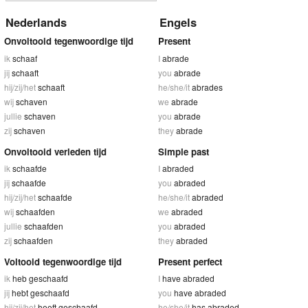
Nederlands
Engels
Onvoltooid tegenwoordige tijd
Present
ik
schaaf
I
abrade
jij
schaaft
you
abrade
hij/zij/het
schaaft
he/she/it
abrades
wij
schaven
we
abrade
jullie
schaven
you
abrade
zij
schaven
they
abrade
Onvoltooid verleden tijd
Simple past
ik
schaafde
I
abraded
jij
schaafde
you
abraded
hij/zij/het
schaafde
he/she/it
abraded
wij
schaafden
we
abraded
jullie
schaafden
you
abraded
zij
schaafden
they
abraded
Voltooid tegenwoordige tijd
Present perfect
ik
heb geschaafd
I
have abraded
jij
hebt geschaafd
you
have abraded
hij/zij/het
heeft geschaafd
he/she/it
has abraded