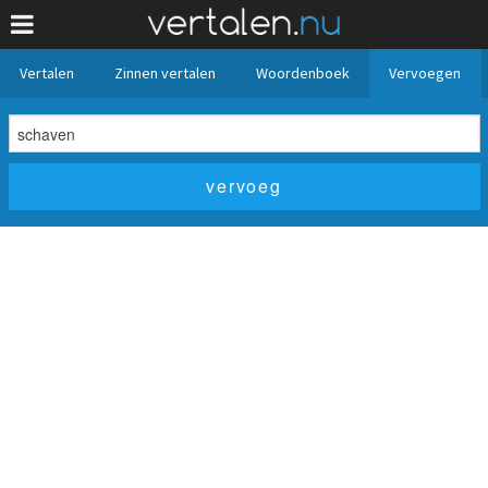
Vertalen
Zinnen vertalen
Woordenboek
Vervoegen