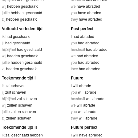
wij
hebben geschaafd
we
have abraded
jullie
hebben geschaafd
you
have abraded
zij
hebben geschaafd
they
have abraded
Voltooid verleden tijd
Past perfect
ik
had geschaafd
I
had abraded
jij
had geschaafd
you
had abraded
hij/zij/het
had geschaafd
he/she/it
had abraded
wij
hadden geschaafd
we
had abraded
jullie
hadden geschaafd
you
had abraded
zij
hadden geschaafd
they
had abraded
Toekomende tijd I
Future
ik
zal schaven
I
will abrade
jij
zult schaven
you
will abrade
hij/zij/het
zal schaven
he/she/it
will abrade
wij
zullen schaven
we
will abrade
jullie
zullen schaven
you
will abrade
zij
zullen schaven
they
will abrade
Toekomende tijd II
Future perfect
ik
zal geschaafd hebben
I
will have abraded