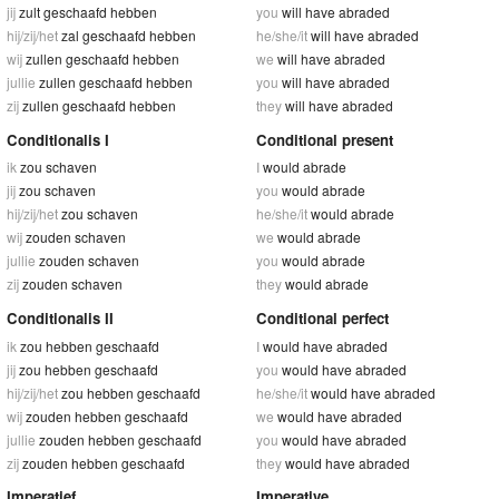
jij
zult geschaafd hebben
you
will have abraded
hij/zij/het
zal geschaafd hebben
he/she/it
will have abraded
wij
zullen geschaafd hebben
we
will have abraded
jullie
zullen geschaafd hebben
you
will have abraded
zij
zullen geschaafd hebben
they
will have abraded
Conditionalis I
Conditional present
ik
zou schaven
I
would abrade
jij
zou schaven
you
would abrade
hij/zij/het
zou schaven
he/she/it
would abrade
wij
zouden schaven
we
would abrade
jullie
zouden schaven
you
would abrade
zij
zouden schaven
they
would abrade
Conditionalis II
Conditional perfect
ik
zou hebben geschaafd
I
would have abraded
jij
zou hebben geschaafd
you
would have abraded
hij/zij/het
zou hebben geschaafd
he/she/it
would have abraded
wij
zouden hebben geschaafd
we
would have abraded
jullie
zouden hebben geschaafd
you
would have abraded
zij
zouden hebben geschaafd
they
would have abraded
Imperatief
Imperative