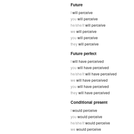
Future
I
will perceive
you
will perceive
he/she/it
will perceive
we
will perceive
you
will perceive
they
will perceive
Future perfect
I
will have perceived
you
will have perceived
he/she/it
will have perceived
we
will have perceived
you
will have perceived
they
will have perceived
Conditional present
I
would perceive
you
would perceive
he/she/it
would perceive
we
would perceive