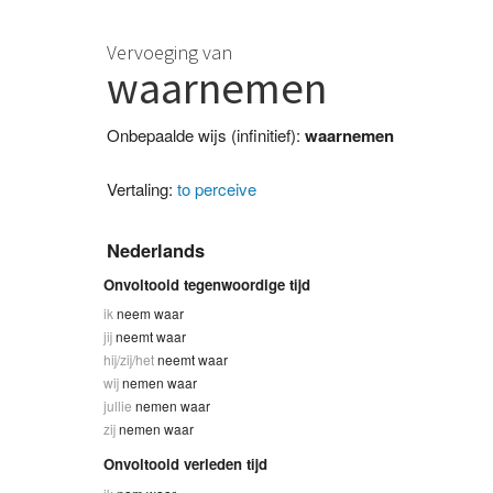
Vervoeging van
waarnemen
Onbepaalde wijs (infinitief):
waarnemen
Vertaling:
to perceive
Nederlands
Onvoltooid tegenwoordige tijd
ik
neem waar
jij
neemt waar
hij/zij/het
neemt waar
wij
nemen waar
jullie
nemen waar
zij
nemen waar
Onvoltooid verleden tijd