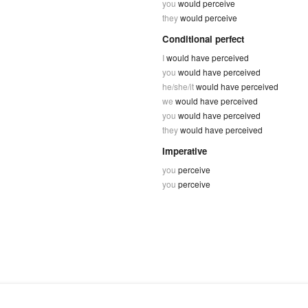
you
would perceive
they
would perceive
Conditional perfect
I
would have perceived
you
would have perceived
he/she/it
would have perceived
we
would have perceived
you
would have perceived
they
would have perceived
Imperative
you
perceive
you
perceive