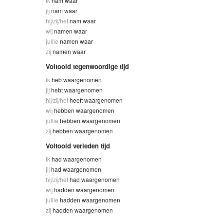
ik
nam waar
jij
nam waar
hij/zij/het
nam waar
wij
namen waar
jullie
namen waar
zij
namen waar
Voltooid tegenwoordige tijd
ik
heb waargenomen
jij
hebt waargenomen
hij/zij/het
heeft waargenomen
wij
hebben waargenomen
jullie
hebben waargenomen
zij
hebben waargenomen
Voltooid verleden tijd
ik
had waargenomen
jij
had waargenomen
hij/zij/het
had waargenomen
wij
hadden waargenomen
jullie
hadden waargenomen
zij
hadden waargenomen