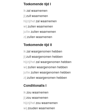
Toekomende tijd I
ik
zal waarnemen
jij
zult waarnemen
hij/zij/het
zal waarnemen
wij
zullen waarnemen
jullie
zullen waarnemen
zij
zullen waarnemen
Toekomende tijd II
ik
zal waargenomen hebben
jij
zult waargenomen hebben
hij/zij/het
zal waargenomen hebben
wij
zullen waargenomen hebben
jullie
zullen waargenomen hebben
zij
zullen waargenomen hebben
Conditionalis I
ik
zou waarnemen
jij
zou waarnemen
hij/zij/het
zou waarnemen
wij
zouden waarnemen