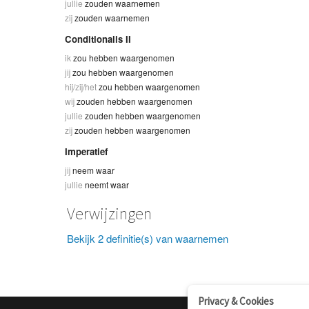
jullie
zouden waarnemen
zij
zouden waarnemen
Conditionalis II
ik
zou hebben waargenomen
jij
zou hebben waargenomen
hij/zij/het
zou hebben waargenomen
wij
zouden hebben waargenomen
jullie
zouden hebben waargenomen
zij
zouden hebben waargenomen
Imperatief
jij
neem waar
jullie
neemt waar
Verwijzingen
Bekijk 2 definitie(s) van waarnemen
Privacy & Cookies