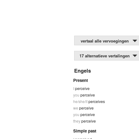
vertaal alle vervoegingen
17 alternatieve vertalingen
Engels
Present
I
perceive
you
perceive
he/she/it
perceives
we
perceive
you
perceive
they
perceive
Simple past