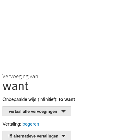
Vervoeging van
want
Onbepaalde wijs (infinitief):
to want
vertaal alle vervoegingen
Vertaling:
begeren
15 alternatieve vertalingen