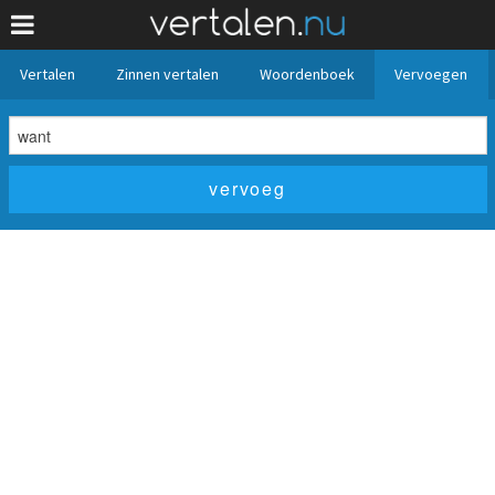
Vertalen
Zinnen vertalen
Woordenboek
Vervoegen