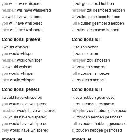
you
will have whispered
jij
zult gesmoesd hebben
he/she/it
will have whispered
hij/zij/het
zal gesmoesd hebben
we
will have whispered
wij
zullen gesmoesd hebben
you
will have whispered
jullie
zullen gesmoesd hebben
they
will have whispered
zij
zullen gesmoesd hebben
Conditional present
Conditionalis I
I
would whisper
ik
zou smoezen
you
would whisper
jij
zou smoezen
he/she/it
would whisper
hij/zij/het
zou smoezen
we
would whisper
wij
zouden smoezen
you
would whisper
jullie
zouden smoezen
they
would whisper
zij
zouden smoezen
Conditional perfect
Conditionalis II
I
would have whispered
ik
zou hebben gesmoesd
you
would have whispered
jij
zou hebben gesmoesd
he/she/it
would have whispered
hij/zij/het
zou hebben gesmoesd
we
would have whispered
wij
zouden hebben gesmoesd
you
would have whispered
jullie
zouden hebben gesmoesd
they
would have whispered
zij
zouden hebben gesmoesd
Imperative
Imperatief