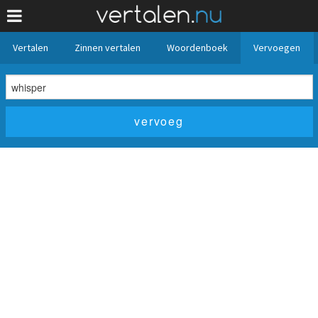
Vertalen
Zinnen vertalen
Woordenboek
Vervoegen