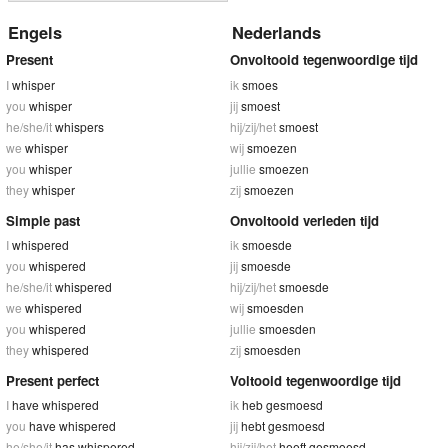
Engels
Nederlands
Present
Onvoltooid tegenwoordige tijd
I
whisper
ik
smoes
you
whisper
jij
smoest
he/she/it
whispers
hij/zij/het
smoest
we
whisper
wij
smoezen
you
whisper
jullie
smoezen
they
whisper
zij
smoezen
Simple past
Onvoltooid verleden tijd
I
whispered
ik
smoesde
you
whispered
jij
smoesde
he/she/it
whispered
hij/zij/het
smoesde
we
whispered
wij
smoesden
you
whispered
jullie
smoesden
they
whispered
zij
smoesden
Present perfect
Voltooid tegenwoordige tijd
I
have whispered
ik
heb gesmoesd
you
have whispered
jij
hebt gesmoesd
he/she/it
has whispered
hij/zij/het
heeft gesmoesd