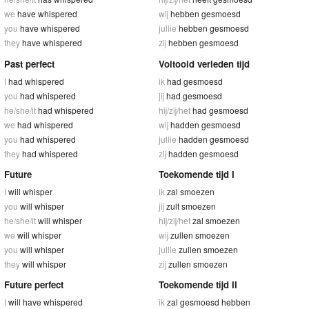
we
have whispered
wij
hebben gesmoesd
you
have whispered
jullie
hebben gesmoesd
they
have whispered
zij
hebben gesmoesd
Past perfect
Voltooid verleden tijd
I
had whispered
ik
had gesmoesd
you
had whispered
jij
had gesmoesd
he/she/it
had whispered
hij/zij/het
had gesmoesd
we
had whispered
wij
hadden gesmoesd
you
had whispered
jullie
hadden gesmoesd
they
had whispered
zij
hadden gesmoesd
Future
Toekomende tijd I
I
will whisper
ik
zal smoezen
you
will whisper
jij
zult smoezen
he/she/it
will whisper
hij/zij/het
zal smoezen
we
will whisper
wij
zullen smoezen
you
will whisper
jullie
zullen smoezen
they
will whisper
zij
zullen smoezen
Future perfect
Toekomende tijd II
I
will have whispered
ik
zal gesmoesd hebben