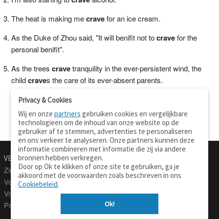
The heat is making me
crave
for an ice cream.
As the Duke of Zhou said, "It will benifit not to
crave
for the
personal benifit".
As the trees
crave
tranquility in the ever-persistent wind, the
child
crave
s the care of its ever-absent parents.
Privacy & Cookies
Wij en onze
partners
gebruiken cookies en vergelijkbare
technologieën om de inhoud van onze website op de
gebruiker af te stemmen, advertenties te personaliseren
en ons verkeer te analyseren. Onze partners kunnen deze
informatie combineren met informatie die zij via andere
bronnen hebben verkregen.
VERTALEN.NU
OVER
Door op Ok te klikken of onze site te gebruiken, ga je
Zinnen vertalen
Over deze site
akkoord met de voorwaarden zoals beschreven in ons
Verklarend woordenboek
Contact
Cookiebeleid
.
Vraagbaak
Privacy
Ok!
Professionele vertaling