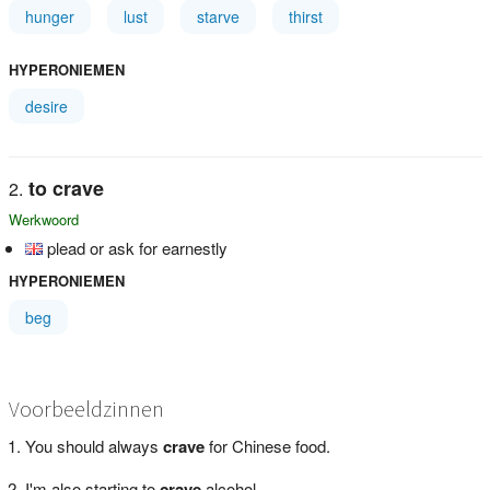
hunger
lust
starve
thirst
HYPERONIEMEN
desire
to crave
Werkwoord
plead or ask for earnestly
HYPERONIEMEN
beg
Voorbeeldzinnen
You should always
crave
for Chinese food.
I'm also starting to
crave
alcohol.