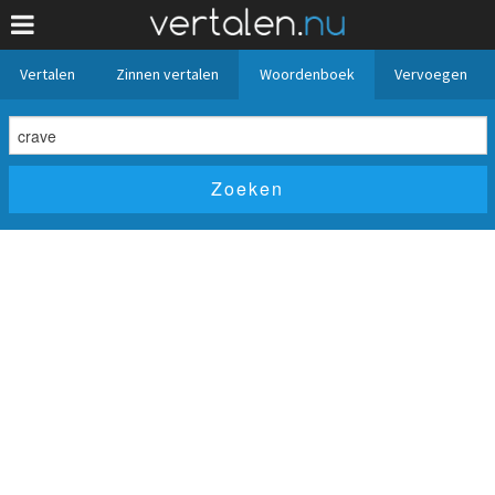
Vertalen
Zinnen vertalen
Woordenboek
Vervoegen