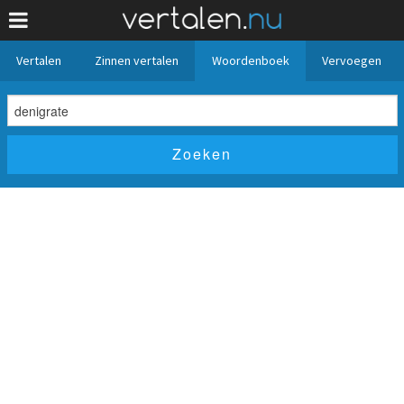
Vertalen
Zinnen vertalen
Woordenboek
Vervoegen