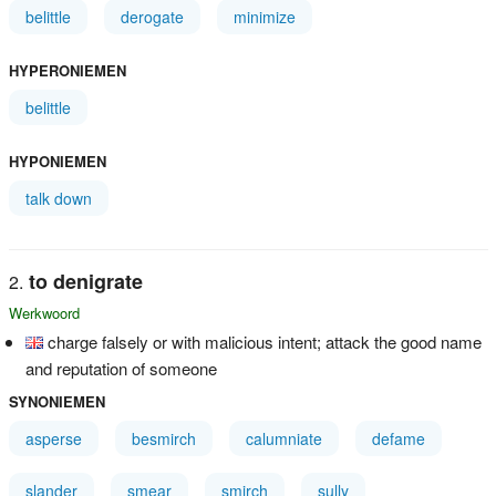
belittle
derogate
minimize
HYPERONIEMEN
belittle
HYPONIEMEN
talk down
to denigrate
Werkwoord
charge falsely or with malicious intent; attack the good name
and reputation of someone
SYNONIEMEN
asperse
besmirch
calumniate
defame
slander
smear
smirch
sully