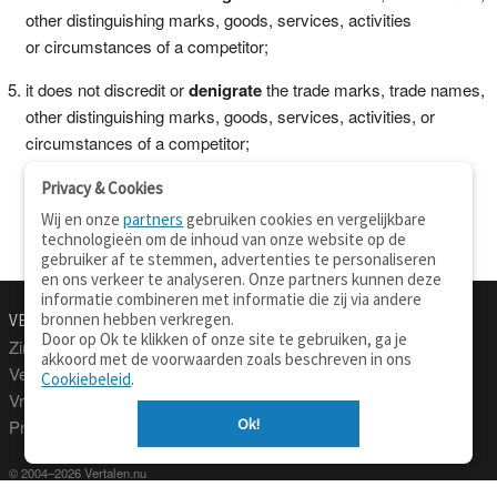
other distinguishing marks, goods, services, activities
or circumstances of a competitor;
it does not discredit or
denigrate
the trade marks, trade names,
other distinguishing marks, goods, services, activities, or
circumstances of a competitor;
Privacy & Cookies
Wij en onze
partners
gebruiken cookies en vergelijkbare
technologieën om de inhoud van onze website op de
gebruiker af te stemmen, advertenties te personaliseren
en ons verkeer te analyseren. Onze partners kunnen deze
informatie combineren met informatie die zij via andere
bronnen hebben verkregen.
VERTALEN.NU
OVER
Door op Ok te klikken of onze site te gebruiken, ga je
Zinnen vertalen
Over deze site
akkoord met de voorwaarden zoals beschreven in ons
Verklarend woordenboek
Contact
Cookiebeleid
.
Vraagbaak
Privacy
Ok!
Professionele vertaling
© 2004–2026 Vertalen.nu