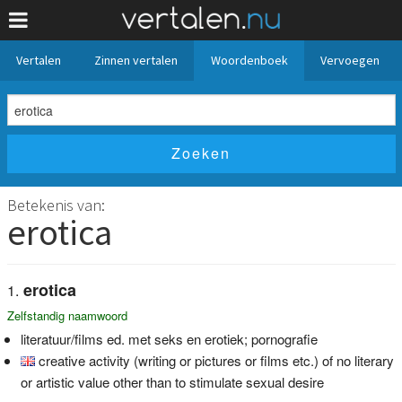
Vertalen
Zinnen vertalen
Woordenboek
Vervoegen
Betekenis van:
erotica
erotica
Zelfstandig naamwoord
literatuur/films ed. met seks en erotiek; pornografie
creative activity (writing or pictures or films etc.) of no literary
or artistic value other than to stimulate sexual desire