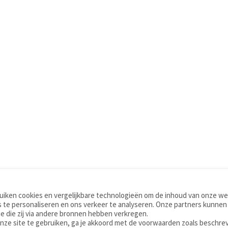
iken cookies en vergelijkbare technologieën om de inhoud van onze web
TOOLS
WOORDENBOEKEN
 te personaliseren en ons verkeer te analyseren. Onze partners kunnen
Apps
Nederlands - Engels
e die zij via andere bronnen hebben verkregen.
Mobiel
Nederlands - Duits
onze site te gebruiken, ga je akkoord met de voorwaarden zoals beschre