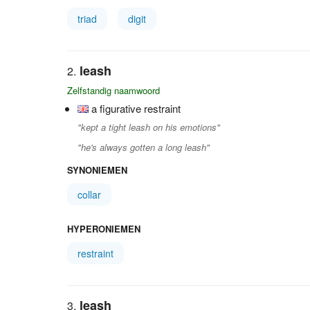
triad
digit
leash
Zelfstandig naamwoord
a figurative restraint
"kept a tight leash on his emotions"
"he's always gotten a long leash"
SYNONIEMEN
collar
HYPERONIEMEN
restraint
leash