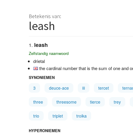
Betekenis van:
leash
leash
Zelfstandig naamwoord
drietal
the cardinal number that is the sum of one and 
SYNONIEMEN
3
deuce-ace
iii
tercet
terna
three
threesome
tierce
trey
trio
triplet
troika
HYPERONIEMEN