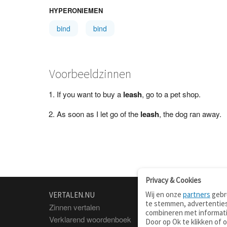
HYPERONIEMEN
bind
bind
Voorbeeldzinnen
If you want to buy a
leash
, go to a pet shop.
As soon as I let go of the
leash
, the dog ran away.
Privacy & Cookies
Wij en onze
partners
gebru
VERTALEN.NU
OVER
te stemmen, advertenties
Zinnen vertalen
Over deze site
combineren met informati
Verklarend woordenboek
Contact
Door op Ok te klikken of 