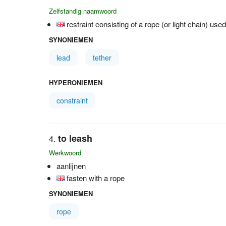
Zelfstandig naamwoord
restraint consisting of a rope (or light chain) use
SYNONIEMEN
lead
tether
HYPERONIEMEN
constraint
to leash
Werkwoord
aanlijnen
fasten with a rope
SYNONIEMEN
rope