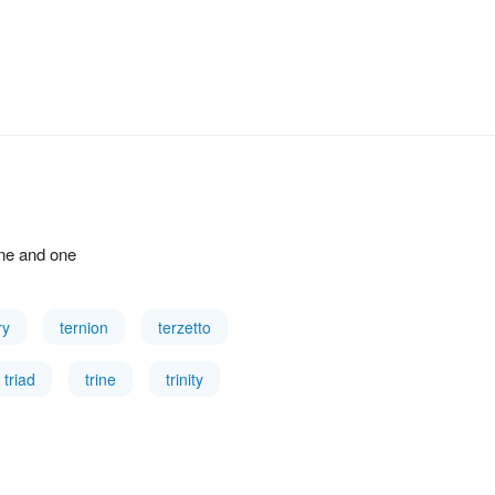
one and one
ry
ternion
terzetto
triad
trine
trinity