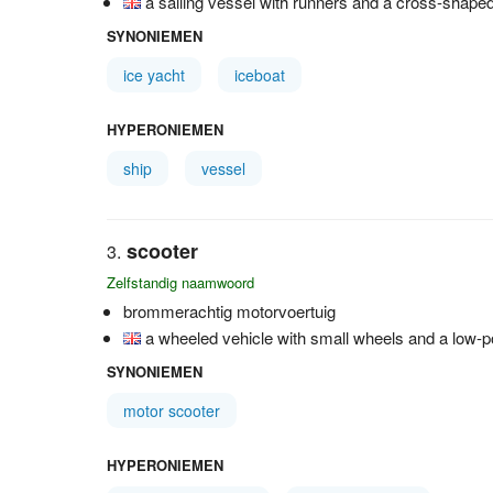
a sailing vessel with runners and a cross-shaped 
SYNONIEMEN
ice yacht
iceboat
HYPERONIEMEN
ship
vessel
scooter
Zelfstandig naamwoord
brommerachtig motorvoertuig
a wheeled vehicle with small wheels and a low-p
SYNONIEMEN
motor scooter
HYPERONIEMEN