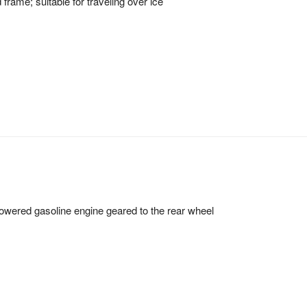
frame; suitable for traveling over ice
owered gasoline engine geared to the rear wheel