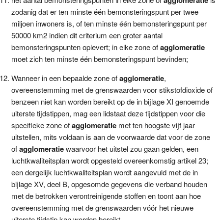
zodanig dat er ten minste één bemonsteringspunt per twee
miljoen inwoners is, of ten minste één bemonsteringspunt per
50000 km2 indien dit criterium een groter aantal
bemonsteringspunten oplevert; in elke zone of
agglomeratie
moet zich ten minste één bemonsteringspunt bevinden;
Wanneer in een bepaalde zone of
agglomeratie
,
overeenstemming met de grenswaarden voor stikstofdioxide of
benzeen niet kan worden bereikt op de in bijlage XI genoemde
uiterste tijdstippen, mag een lidstaat deze tijdstippen voor die
specifieke zone of
agglomeratie
met ten hoogste vijf jaar
uitstellen, mits voldaan is aan de voorwaarde dat voor de zone
of
agglomeratie
waarvoor het uitstel zou gaan gelden, een
luchtkwaliteitsplan wordt opgesteld overeenkomstig artikel 23;
een dergelijk luchtkwaliteitsplan wordt aangevuld met de in
bijlage XV, deel B, opgesomde gegevens die verband houden
met de betrokken verontreinigende stoffen en toont aan hoe
overeenstemming met de grenswaarden vóór het nieuwe
uiterste tijdstip kan worden bereikt.