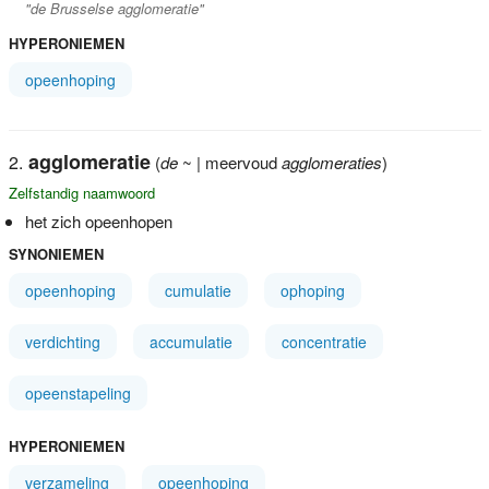
"de Brusselse agglomeratie"
HYPERONIEMEN
opeenhoping
agglomeratie
(
de
~ | meervoud
agglomeraties
)
Zelfstandig naamwoord
het zich opeenhopen
SYNONIEMEN
opeenhoping
cumulatie
ophoping
verdichting
accumulatie
concentratie
opeenstapeling
HYPERONIEMEN
verzameling
opeenhoping