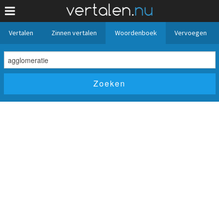
Vertalen
Zinnen vertalen
Woordenboek
Vervoegen