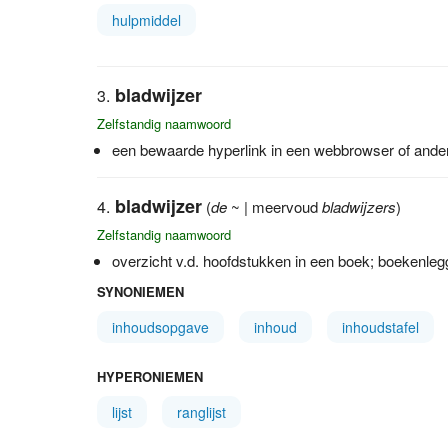
hulpmiddel
bladwijzer
Zelfstandig naamwoord
een bewaarde hyperlink in een webbrowser of ande
bladwijzer
(
de
~ | meervoud
bladwijzers
)
Zelfstandig naamwoord
overzicht v.d. hoofdstukken in een boek; boekenle
SYNONIEMEN
inhoudsopgave
inhoud
inhoudstafel
HYPERONIEMEN
lijst
ranglijst