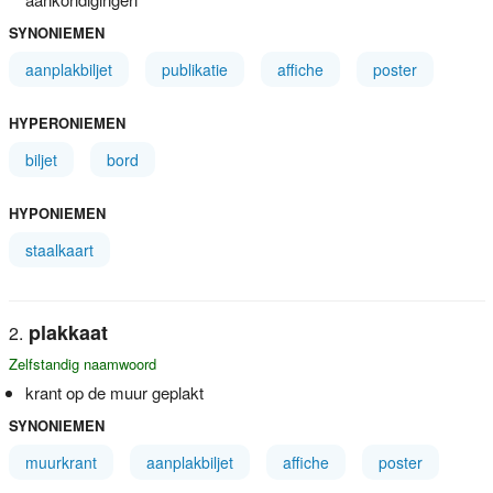
SYNONIEMEN
aanplakbiljet
publikatie
affiche
poster
HYPERONIEMEN
biljet
bord
HYPONIEMEN
staalkaart
plakkaat
Zelfstandig naamwoord
krant op de muur geplakt
SYNONIEMEN
muurkrant
aanplakbiljet
affiche
poster