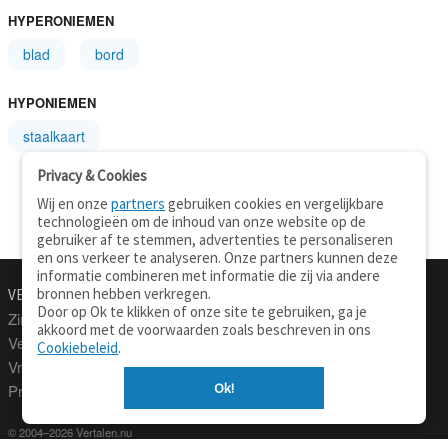
HYPERONIEMEN
blad
bord
HYPONIEMEN
staalkaart
Privacy & Cookies
Wij en onze
partners
gebruiken cookies en vergelijkbare
technologieën om de inhoud van onze website op de
gebruiker af te stemmen, advertenties te personaliseren
en ons verkeer te analyseren. Onze partners kunnen deze
informatie combineren met informatie die zij via andere
bronnen hebben verkregen.
VERTALEN.NU
OVER
Door op Ok te klikken of onze site te gebruiken, ga je
Zinnen vertalen
Over deze site
akkoord met de voorwaarden zoals beschreven in ons
Verklarend woordenboek
Contact
Cookiebeleid
.
Vraagbaak
Privacy
Ok!
Professionele vertaling
© 2004–2026 Vertalen.nu