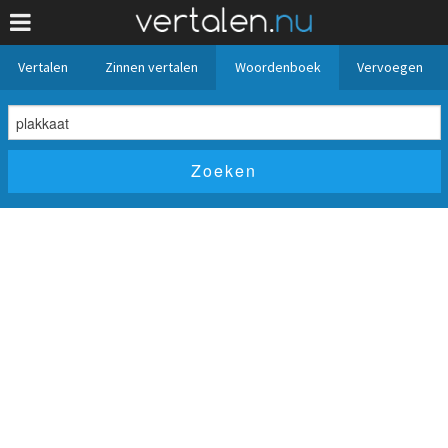
Vertalen
Zinnen vertalen
Woordenboek
Vervoegen