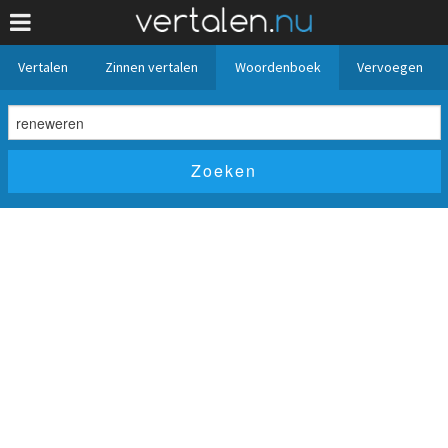
Vertalen
Zinnen vertalen
Woordenboek
Vervoegen