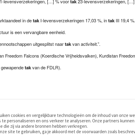
1-levensverzekeringen, […] % voor
tak
23-levensverzekeringen, […]
rktaandeel in de
tak
I-levensverzekeringen 17,03 %, in
tak
III 19,4 %
tuur is een vervangbare eenheid.
vennootschappen uitgesplitst naar
tak
van activiteit.”.
an Freedom Falcons (Koerdische Vrijheidsvalken), Kurdistan Freedo
n gewapende
tak
van de FDLR).
iken cookies en vergelijkbare technologieën om de inhoud van onze web
TOOLS
WOORDENBOEKEN
 te personaliseren en ons verkeer te analyseren. Onze partners kunnen
Apps
Nederlands - Engels
e die zij via andere bronnen hebben verkregen.
Mobiel
Nederlands - Duits
onze site te gebruiken, ga je akkoord met de voorwaarden zoals beschre