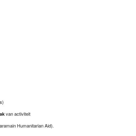
s)
tak
van activiteit
 Haramain Humanitarian Aid).