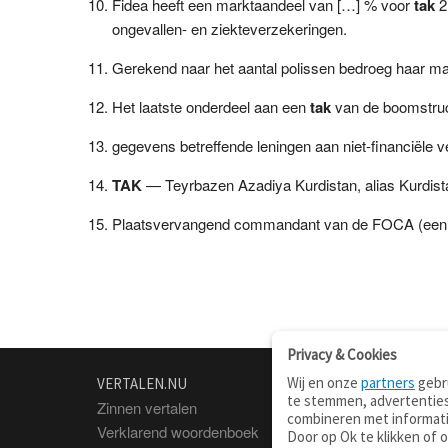
Fidea heeft een marktaandeel van […] % voor
tak
2
ongevallen- en ziekteverzekeringen.
Gerekend naar het aantal polissen bedroeg haar ma
Het laatste onderdeel aan een
tak
van de boomstruc
gegevens betreffende leningen aan niet-financiële 
TAK
— Teyrbazen Azadiya Kurdistan, alias Kurdist
Plaatsvervangend commandant van de FOCA (ee
Privacy & Cookies
Wij en onze
partners
gebru
VERTALEN.NU
OVER
te stemmen, advertenties
Zinnen vertalen
Over deze site
combineren met informati
Verklarend woordenboek
Contact
Door op Ok te klikken of 