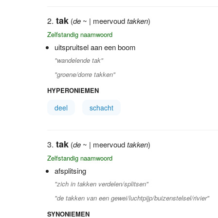
tak
(
de
~ | meervoud
takken
)
Zelfstandig naamwoord
uitspruitsel aan een boom
"wandelende tak"
"groene/dorre takken"
HYPERONIEMEN
deel
schacht
tak
(
de
~ | meervoud
takken
)
Zelfstandig naamwoord
afsplitsing
"zich in takken verdelen/splitsen"
"de takken van een gewei/luchtpijp/buizenstelsel/rivier"
SYNONIEMEN