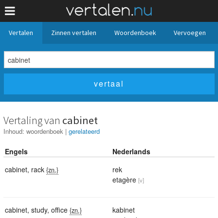
Vertalen
Zinnen vertalen
Woordenboek
Vervoegen
Vertaling van
cabinet
Inhoud:
woordenboek
|
gerelateerd
Engels
Nederlands
cabinet
,
rack
rek
{zn.}
etagère
[v]
cabinet
,
study
,
office
kabinet
{zn.}