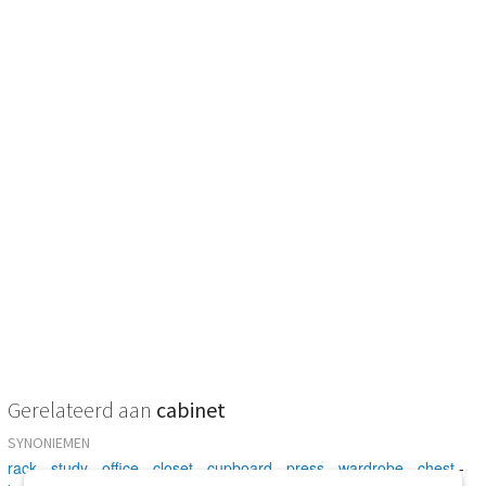
Gerelateerd aan
cabinet
SYNONIEMEN
rack
-
study
-
office
-
closet
-
cupboard
-
press
-
wardrobe
-
chest
-