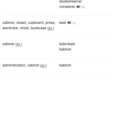
studeerkamer
ministerie
[o]
cabinet
,
closet
,
cupboard
,
press
,
kast
[v]
wardrobe
,
chest
,
bookcase
{zn.}
cabinet
ladenkast
{zn.}
kabinet
administration
,
cabinet
kabinet
{zn.}