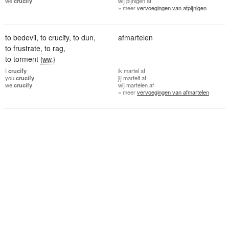
we
crucify
wij
pijnigen af
» meer
vervoegingen van afpijnigen
to bedevil
,
to crucify
,
to dun
,
afmartelen
to frustrate
,
to rag
,
to torment
{ww.}
I
crucify
ik
martel af
you
crucify
jij
martelt af
we
crucify
wij
martelen af
» meer
vervoegingen van afmartelen