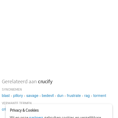
Gerelateerd aan
crucify
SYNONIEMEN
blast
-
pillory
-
savage
-
bedevil
-
dun
-
frustrate
-
rag
-
torment
VERWANTE TERMEN
criticise
-
excruciate
Privacy & Cookies
Wij en onze
partners
gebruiken cookies en vergelijkbare