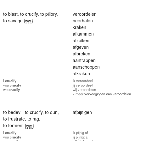
to blast
,
to crucify
,
to pillory
,
veroordelen
to savage
neerhalen
{ww.}
kraken
afkammen
afzeiken
afgeven
afbreken
aantrappen
aanschoppen
afkraken
I
crucify
ik
veroordeel
you
crucify
jij
veroordeelt
we
crucify
wij
veroordelen
» meer
vervoegingen van veroordelen
to bedevil
,
to crucify
,
to dun
,
afpijnigen
to frustrate
,
to rag
,
to torment
{ww.}
I
crucify
ik
pijnig af
you
crucify
jij
pijnigt af