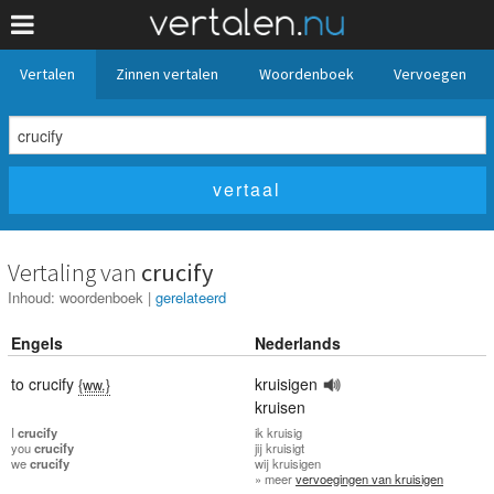
Vertalen
Zinnen vertalen
Woordenboek
Vervoegen
Vertaling van
crucify
Inhoud:
woordenboek
|
gerelateerd
Engels
Nederlands
to crucify
kruisigen
{ww.}
kruisen
I
crucify
ik
kruisig
you
crucify
jij
kruisigt
we
crucify
wij
kruisigen
» meer
vervoegingen van kruisigen