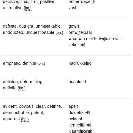
decisive
,
final
,
firm
,
positive
,
onherroepelijk
affirmative
vast
{bn.}
definite
,
outright
,
unmistakable
,
gewis
undoubted
,
unquestionable
ontwijfelbaar
{bn.}
waaraan niet te twijfelen valt
zeker
emphatic
,
definite
nadrukkelijk
{bn.}
defining
,
determining
,
bepalend
definite
{bn.}
evident
,
obvious
,
clear
,
definite
,
apert
demonstrable
,
patent
,
duidelijk
apparent
evident
{bn.}
kennelijk
klaarblijkelijk