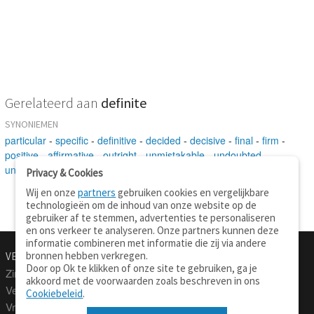
Gerelateerd aan
definite
SYNONIEMEN
particular
-
specific
-
definitive
-
decided
-
decisive
-
final
-
firm
-
positive
-
affirmative
-
outright
-
unmistakable
-
undoubted
-
unquestionable
-
emphatic
-
defining
Privacy & Cookies
Wij en onze
partners
gebruiken cookies en vergelijkbare
technologieën om de inhoud van onze website op de
gebruiker af te stemmen, advertenties te personaliseren
en ons verkeer te analyseren. Onze partners kunnen deze
informatie combineren met informatie die zij via andere
bronnen hebben verkregen.
VERTALEN.NU
OVER
Door op Ok te klikken of onze site te gebruiken, ga je
Zinnen vertalen
Over deze site
akkoord met de voorwaarden zoals beschreven in ons
Verklarend woordenboek
Contact
Cookiebeleid
.
Vraagbaak
Privacy