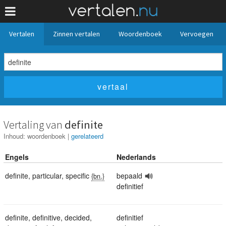
Vertalen
Zinnen vertalen
Woordenboek
Vervoegen
Vertaling van
definite
Inhoud:
woordenboek
|
gerelateerd
Engels
Nederlands
definite
,
particular
,
specific
bepaald
{bn.}
definitief
definite
,
definitive
,
decided
,
definitief