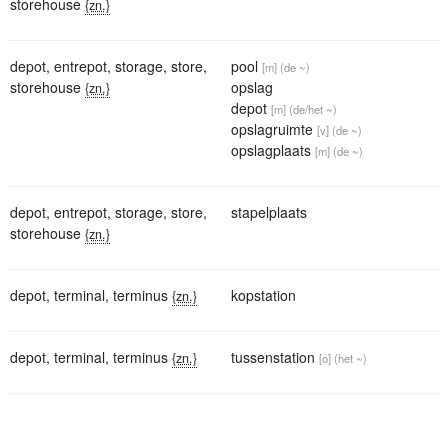
storehouse
{zn.}
depot
,
entrepot
,
storage
,
store
,
pool
[m]
(de ~)
storehouse
opslag
{zn.}
depot
[m]
(de/het ~)
opslagruimte
[v]
(de ~)
opslagplaats
[m]
(de ~)
depot
,
entrepot
,
storage
,
store
,
stapelplaats
storehouse
{zn.}
depot
,
terminal
,
terminus
kopstation
{zn.}
depot
,
terminal
,
terminus
tussenstation
{zn.}
[o]
(het ~)