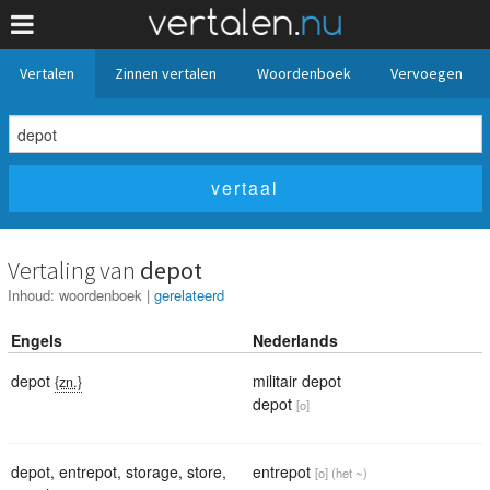
Vertalen
Zinnen vertalen
Woordenboek
Vervoegen
Vertaling van
depot
Inhoud:
woordenboek
|
gerelateerd
Engels
Nederlands
depot
militair depot
{zn.}
depot
[o]
depot
,
entrepot
,
storage
,
store
,
entrepot
[o]
(het ~)