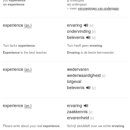
we
experience
wij
ondergaan
» meer
vervoegingen van ondergaan
experience
ervaring
{zn.}
[v]
ondervinding
[v]
belevenis
[v]
Tom lacks
experience
.
Tom heeft geen
ervaring
.
Experience
is the best teacher.
Ervaring
is de beste leermeester.
experience
wedervaren
{zn.}
wederwaardigheid
[v]
lotgeval
belevenis
[v]
experience
ervaring
{zn.}
zaakkennis
[v]
ervarenheid
[v]
Please write about your real
experience
.
Schrijf alstublieft over uw echte
ervaring
.