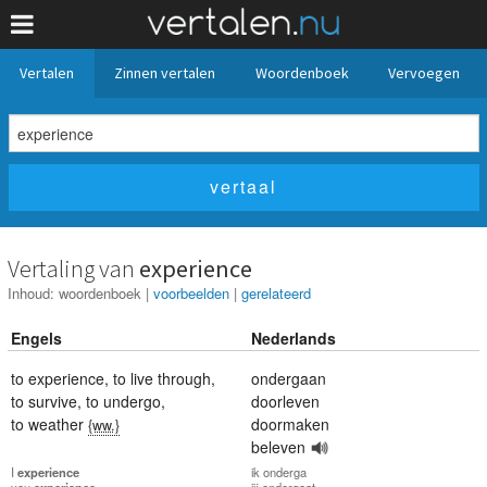
Vertalen
Zinnen vertalen
Woordenboek
Vervoegen
Vertaling van
experience
Inhoud:
woordenboek
|
voorbeelden
|
gerelateerd
Engels
Nederlands
to experience
,
to live through
,
ondergaan
to survive
,
to undergo
,
doorleven
to weather
doormaken
{ww.}
beleven
I
experience
ik
onderga
you
experience
jij
ondergaat