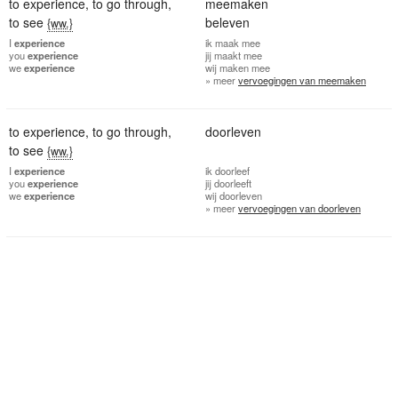
to experience
,
to go through
,
meemaken
to see
beleven
{ww.}
I
experience
ik
maak mee
you
experience
jij
maakt mee
we
experience
wij
maken mee
» meer
vervoegingen van meemaken
to experience
,
to go through
,
doorleven
to see
{ww.}
I
experience
ik
doorleef
you
experience
jij
doorleeft
we
experience
wij
doorleven
» meer
vervoegingen van doorleven