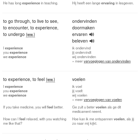
He has long
experience
in teaching.
Hij heeft een lange
ervaring
in lesgeven.
to go through
,
to live to see
,
ondervinden
to encounter
,
to experience
,
doormaken
to undergo
ervaren
{ww.}
beleven
I
experience
ik
ondervind
you
experience
jij
ondervindt
we
experience
wij
ondervinden
» meer
vervoegingen van ondervinden
to experience
,
to feel
voelen
{ww.}
I
experience
ik
voel
you
experience
jij
voelt
we
experience
wij
voelen
» meer
vervoegingen van voelen
If you take medicine, you will
feel
better.
Ge zult u beter
voelen
als ge dit
medicament neemt.
How can I
feel
relaxed, with you watching
Hoe kan ik me ontspannen
voelen
, als jij
me like that?
zo naar mij kijkt.