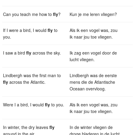
Can you teach me how to
fly
?
Kun je me leren vliegen?
If I were a bird, I would
fly
to
Als ik een vogel was, zou
you.
ik naar jou toe vliegen.
I saw a bird
fly
across the sky.
Ik zag een vogel door de
lucht vliegen.
Lindbergh was the first man to
Lindbergh was de eerste
fly
across the Atlantic.
mens die de Atlantische
Oceaan overvloog.
Were I a bird, I would
fly
to you.
Als ik een vogel was, zou
ik naar jou toe vliegen.
In winter, the dry leaves
fly
In de winter vliegen de
around in the air.
droge bladeren in de lucht