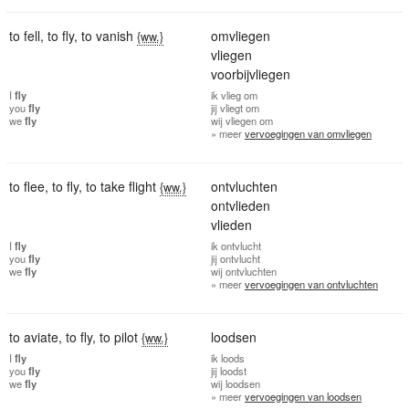
to fell
,
to fly
,
to vanish
omvliegen
{ww.}
vliegen
voorbijvliegen
I
fly
ik
vlieg om
you
fly
jij
vliegt om
we
fly
wij
vliegen om
» meer
vervoegingen van omvliegen
to flee
,
to fly
,
to take flight
ontvluchten
{ww.}
ontvlieden
vlieden
I
fly
ik
ontvlucht
you
fly
jij
ontvlucht
we
fly
wij
ontvluchten
» meer
vervoegingen van ontvluchten
to aviate
,
to fly
,
to pilot
loodsen
{ww.}
I
fly
ik
loods
you
fly
jij
loodst
we
fly
wij
loodsen
» meer
vervoegingen van loodsen