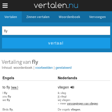
Vertalen
Zinnen vertalen
Woordenboek
Vervoegen
Vertaling van
fly
Inhoud:
woordenboek
|
voorbeelden
|
gerelateerd
Engels
Nederlands
to fly
vliegen
{ww.}
I
fly
ik
vlieg
you
fly
jij
vliegt
we
fly
wij
vliegen
» meer
vervoegingen van vliegen
Birds
fly
.
De vogels
vliegen
.