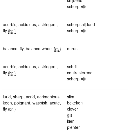
snijdend
scherp
acerbic
,
acidulous
,
astringent
,
scherpsnijdend
fly
scherp
{bn.}
balance
,
fly
,
balance-wheel
onrust
{zn.}
acerbic
,
acidulous
,
astringent
,
schril
fly
contrasterend
{bn.}
scherp
lurid
,
sharp
,
acrid
,
acrimonious
,
slim
keen
,
poignant
,
waspish
,
acute
,
bekeken
fly
clever
{bn.}
gis
kien
pienter