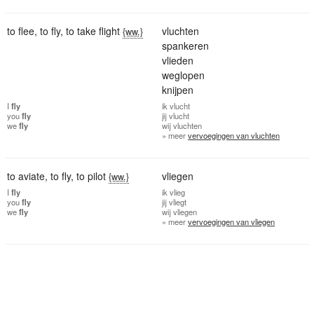
to flee
,
to fly
,
to take flight
vluchten
{ww.}
spankeren
vlieden
weglopen
knijpen
I
fly
ik
vlucht
you
fly
jij
vlucht
we
fly
wij
vluchten
» meer
vervoegingen van vluchten
to aviate
,
to fly
,
to pilot
vliegen
{ww.}
I
fly
ik
vlieg
you
fly
jij
vliegt
we
fly
wij
vliegen
» meer
vervoegingen van vliegen