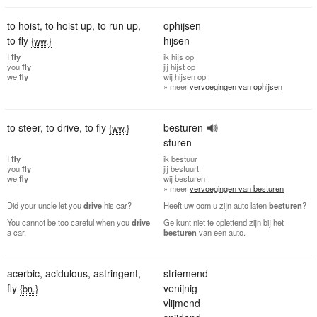
to hoist
,
to hoist up
,
to run up
,
ophijsen
to fly
hijsen
{ww.}
I
fly
ik
hijs op
you
fly
jij
hijst op
we
fly
wij
hijsen op
» meer
vervoegingen van ophijsen
to steer
,
to drive
,
to fly
besturen
{ww.}
sturen
I
fly
ik
bestuur
you
fly
jij
bestuurt
we
fly
wij
besturen
» meer
vervoegingen van besturen
Did your uncle let you
drive
his car?
Heeft uw oom u zijn auto laten
besturen
?
You cannot be too careful when you
drive
Ge kunt niet te oplettend zijn bij het
a car.
besturen
van een auto.
acerbic
,
acidulous
,
astringent
,
striemend
fly
venijnig
{bn.}
vlijmend