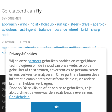
Gerelateerd aan
fly
SYNONIEMEN
approach
-
wing
-
hoist
-
hoist up
-
run up
-
steer
-
drive
-
acerbic
-
acidulous
-
astringent
-
balance
-
balance-wheel
-
lurid
-
sharp
-
acrid
VERWANTE TERMEN
move
-
carry
-
atrocious
-
edge
-
attention-getting
-
avoid
-
flee
-
elapse
-
conduct
-
go away
-
drive
Privacy & Cookies
Wij en onze
partners
gebruiken cookies en vergelijkbare
technologieën om de inhoud van onze website op de
gebruiker af te stemmen, advertenties te personaliseren
en ons verkeer te analyseren. Onze partners kunnen deze
informatie combineren met informatie die zij via andere
bronnen hebben verkregen.
VERTALEN.NU
OVER
Door op Ok te klikken of onze site te gebruiken, ga je
Zinnen vertalen
Over deze site
akkoord met de voorwaarden zoals beschreven in ons
Verklarend woordenboek
Contact
Cookiebeleid
.
Vraagbaak
Privacy
Ok!
Professionele vertaling