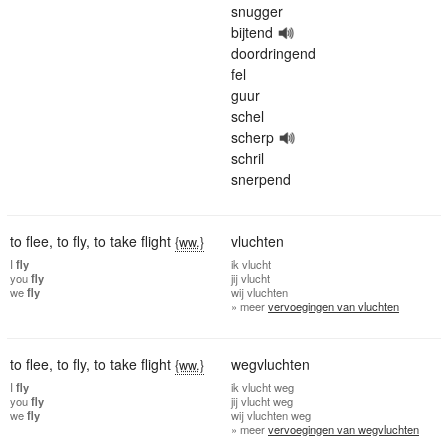
snugger
bijtend
doordringend
fel
guur
schel
scherp
schril
snerpend
to flee
,
to fly
,
to take flight
vluchten
{ww.}
I
fly
ik
vlucht
you
fly
jij
vlucht
we
fly
wij
vluchten
» meer
vervoegingen van vluchten
to flee
,
to fly
,
to take flight
wegvluchten
{ww.}
I
fly
ik
vlucht weg
you
fly
jij
vlucht weg
we
fly
wij
vluchten weg
» meer
vervoegingen van wegvluchten