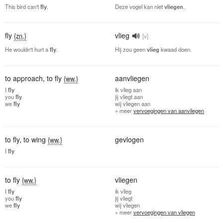
This bird can't
fly
.
Deze vogel kan niet
vliegen
.
fly
vlieg
{zn.}
[v]
He wouldn't hurt a
fly
.
Hij zou geen
vlieg
kwaad doen.
to approach
,
to fly
aanvliegen
{ww.}
I
fly
ik
vlieg aan
you
fly
jij
vliegt aan
we
fly
wij
vliegen aan
» meer
vervoegingen van aanvliegen
to fly
,
to wing
gevlogen
{ww.}
I
fly
to fly
vliegen
{ww.}
I
fly
ik
vlieg
you
fly
jij
vliegt
we
fly
wij
vliegen
» meer
vervoegingen van vliegen