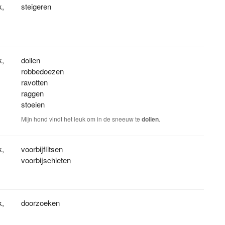
k
,
steigeren
k
,
dollen
robbedoezen
ravotten
raggen
stoeien
Mijn hond vindt het leuk om in de sneeuw te
dollen
.
k
,
voorbijflitsen
voorbijschieten
k
,
doorzoeken