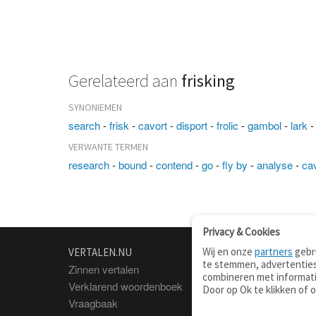
Gerelateerd aan
frisking
SYNONIEMEN
search
-
frisk
-
cavort
-
disport
-
frolic
-
gambol
-
lark
VERWANTE TERMEN
research
-
bound
-
contend
-
go
-
fly by
-
analyse
-
ca
Privacy & Cookies
Wij en onze
partners
gebru
VERTALEN.NU
OVER
te stemmen, advertenties
Zinnen vertalen
Over deze site
combineren met informati
Verklarend woordenboek
Contact
Door op Ok te klikken of 
Vraagbaak
Privacy