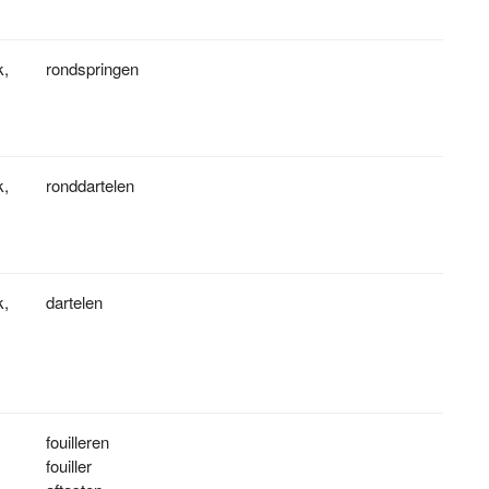
k
,
rondspringen
k
,
ronddartelen
k
,
dartelen
fouilleren
fouiller