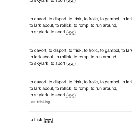
{ww.}
to cavort
,
to disport
,
to frisk
,
to frolic
,
to gambol
,
to lar
to lark about
,
to rollick
,
to romp
,
to run around
,
to skylark
,
to sport
{ww.}
to cavort
,
to disport
,
to frisk
,
to frolic
,
to gambol
,
to lar
to lark about
,
to rollick
,
to romp
,
to run around
,
to skylark
,
to sport
{ww.}
to cavort
,
to disport
,
to frisk
,
to frolic
,
to gambol
,
to lar
to lark about
,
to rollick
,
to romp
,
to run around
,
to skylark
,
to sport
{ww.}
I
am
frisking
to frisk
{ww.}