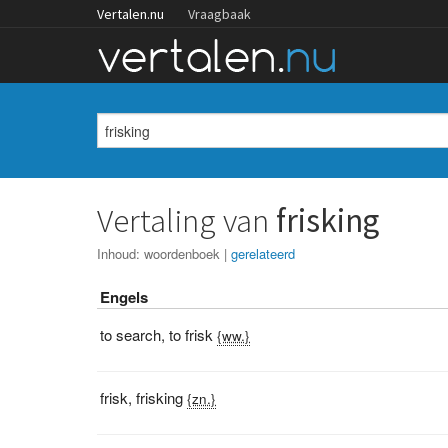
Vertalen.nu
Vraagbaak
Vertaling van
frisking
Inhoud:
woordenboek
|
gerelateerd
Engels
to search
,
to frisk
{ww.}
frisk
,
frisking
{zn.}