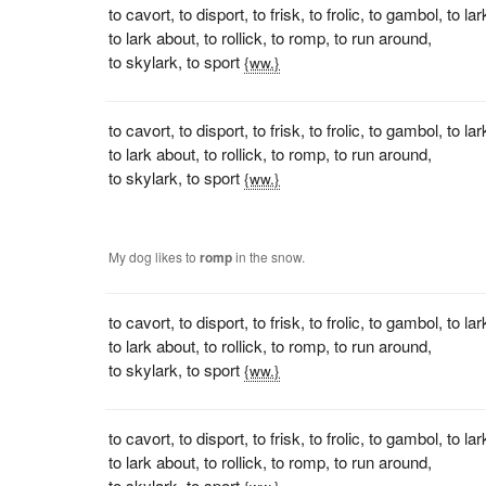
to cavort
,
to disport
,
to frisk
,
to frolic
,
to gambol
,
to lar
to lark about
,
to rollick
,
to romp
,
to run around
,
to skylark
,
to sport
{ww.}
to cavort
,
to disport
,
to frisk
,
to frolic
,
to gambol
,
to lar
to lark about
,
to rollick
,
to romp
,
to run around
,
to skylark
,
to sport
{ww.}
My dog likes to
romp
in the snow.
to cavort
,
to disport
,
to frisk
,
to frolic
,
to gambol
,
to lar
to lark about
,
to rollick
,
to romp
,
to run around
,
to skylark
,
to sport
{ww.}
to cavort
,
to disport
,
to frisk
,
to frolic
,
to gambol
,
to lar
to lark about
,
to rollick
,
to romp
,
to run around
,
to skylark
,
to sport