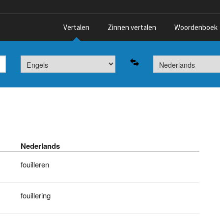
Vertalen
Zinnen vertalen
Woordenboek
Nederlands
fouilleren
fouillering