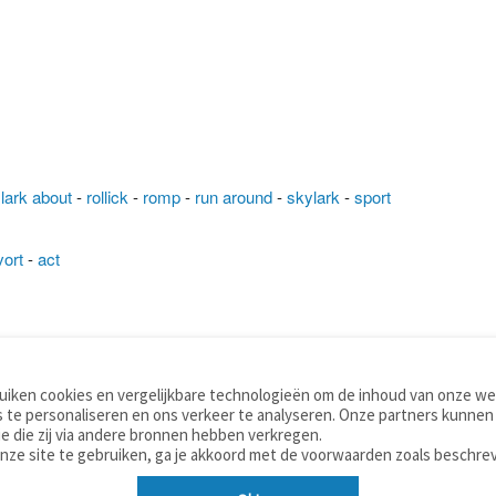
-
lark about
-
rollick
-
romp
-
run around
-
skylark
-
sport
vort
-
act
iken cookies en vergelijkbare technologieën om de inhoud van onze web
TOOLS
WOORDENBOEKEN
 te personaliseren en ons verkeer te analyseren. Onze partners kunnen
Apps
Nederlands - Engels
e die zij via andere bronnen hebben verkregen.
Mobiel
Nederlands - Duits
onze site te gebruiken, ga je akkoord met de voorwaarden zoals beschre
Tools & widgets
Nederlands - Spaans