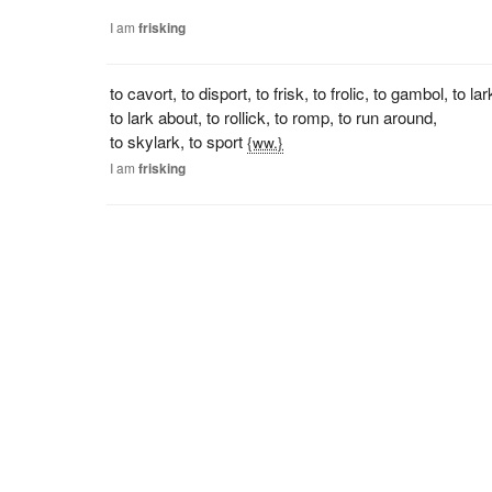
I
am
frisking
to cavort
,
to disport
,
to frisk
,
to frolic
,
to gambol
,
to lar
to lark about
,
to rollick
,
to romp
,
to run around
,
to skylark
,
to sport
{ww.}
I
am
frisking