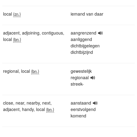
local
iemand van daar
{zn.}
adjacent
,
adjoining
,
contiguous
,
aangrenzend
local
aanliggend
{bn.}
dichtbijgelegen
dichtbijzijnd
regional
,
local
gewestelijk
{bn.}
regionaal
streek-
close
,
near
,
nearby
,
next
,
aanstaand
adjacent
,
handy
,
local
eerstvolgend
{bn.}
komend