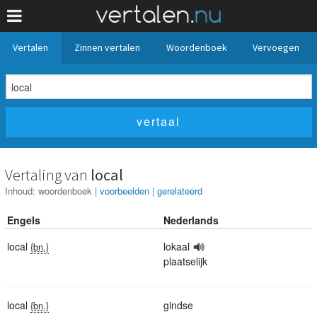
Vertalen
Zinnen vertalen
Woordenboek
Vervoegen
Vertaling van
local
Inhoud:
woordenboek
|
voorbeelden
|
gerelateerd
Engels
Nederlands
local
lokaal
{bn.}
plaatselijk
local
gindse
{bn.}