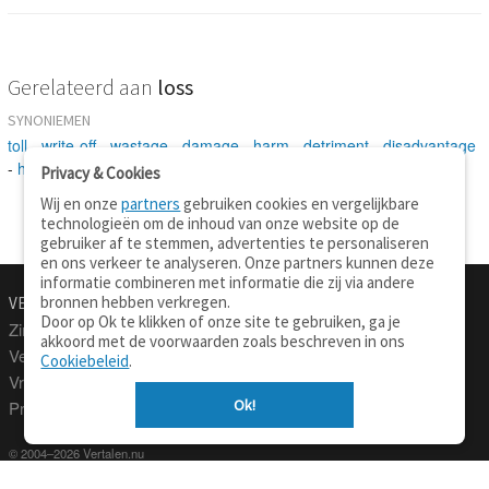
Gerelateerd aan
loss
SYNONIEMEN
toll
-
write-off
-
wastage
-
damage
-
harm
-
detriment
-
disadvantage
-
hurt
-
injury
-
shenanigan
Privacy & Cookies
Wij en onze
partners
gebruiken cookies en vergelijkbare
technologieën om de inhoud van onze website op de
gebruiker af te stemmen, advertenties te personaliseren
en ons verkeer te analyseren. Onze partners kunnen deze
informatie combineren met informatie die zij via andere
bronnen hebben verkregen.
VERTALEN.NU
OVER
Door op Ok te klikken of onze site te gebruiken, ga je
Zinnen vertalen
Over deze site
akkoord met de voorwaarden zoals beschreven in ons
Verklarend woordenboek
Contact
Cookiebeleid
.
Vraagbaak
Privacy
Ok!
Professionele vertaling
© 2004–2026 Vertalen.nu