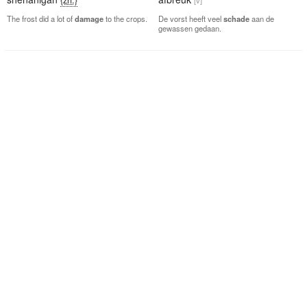
The frost did a lot of
damage
to the crops.
De vorst heeft veel
schade
aan de
gewassen gedaan.