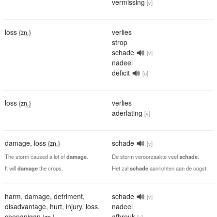
vermissing
[v]
loss
verlies
{zn.}
strop
schade
[v]
nadeel
deficit
[o]
loss
verlies
{zn.}
aderlating
[v]
damage
,
loss
schade
{zn.}
[v]
The storm caused a lot of
damage
.
De storm veroorzaakte veel
schade
.
It will
damage
the crops.
Het zal
schade
aanrichten aan de oogst.
harm
,
damage
,
detriment
,
schade
[v]
disadvantage
,
hurt
,
injury
,
loss
,
nadeel
shenanigan
afbreuk
{zn.}
[v]