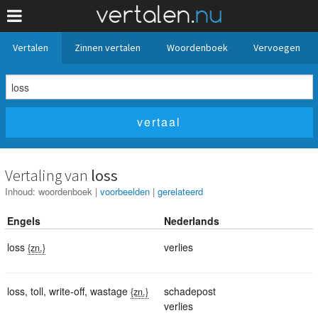
Vertalen
Zinnen vertalen
Woordenboek
Vervoegen
Vertaling van
loss
Inhoud:
woordenboek
|
voorbeelden
|
gerelateerd
Engels
Nederlands
loss
verlies
{zn.}
loss
,
toll
,
write-off
,
wastage
schadepost
{zn.}
verlies