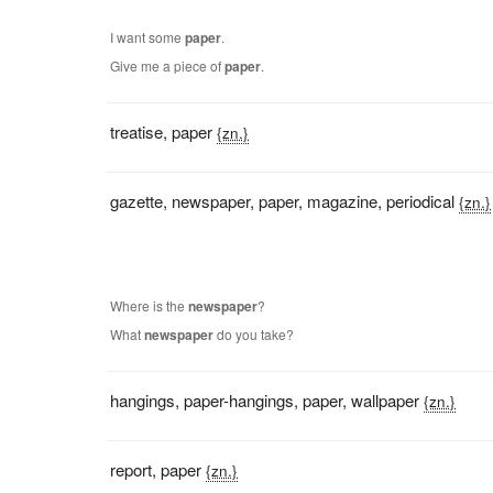
I want some
paper
.
Give me a piece of
paper
.
treatise
,
paper
{zn.}
gazette
,
newspaper
,
paper
,
magazine
,
periodical
{zn.}
Where is the
newspaper
?
What
newspaper
do you take?
hangings
,
paper-hangings
,
paper
,
wallpaper
{zn.}
report
,
paper
{zn.}