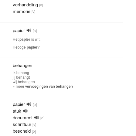
verhandeling
[v]
memorie
[v]
papier
[o]
Het
papier
is wit.
Hebt ge
papier
?
behangen
ik
behang
jij
behangt
wij
behangen
» meer
vervoegingen van behangen
papier
[o]
stuk
document
[o]
schriftuur
[v]
bescheid
[o]