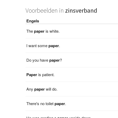
Voorbeelden in
zinsverband
Engels
The
paper
is white.
I want some
paper
.
Do you have
paper
?
Paper
is patient.
Any
paper
will do.
There's no toilet
paper
.
He was reading a
paper
upside down.