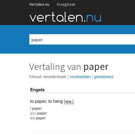
Vertalen.nu
Vraagbaak
Vertaling van
paper
Inhoud:
woordenboek
|
voorbeelden
|
gerelateerd
Engels
to paper
,
to hang
{ww.}
I
paper
you
paper
we
paper