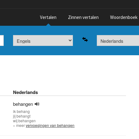
Vertalen
Zinnen vertalen
Woordenboek
Nederlands
behangen
ik
behang
jij
behangt
wij
behangen
» meer
vervoegingen van behangen