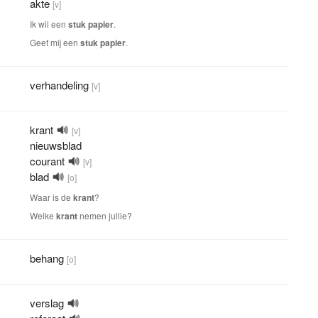
akte
[v]
Ik wil een
stuk
papier
.
Geef mij een
stuk
papier
.
verhandeling
[v]
krant
[v]
nieuwsblad
courant
[v]
blad
[o]
Waar is de
krant
?
Welke
krant
nemen jullie?
behang
[o]
verslag