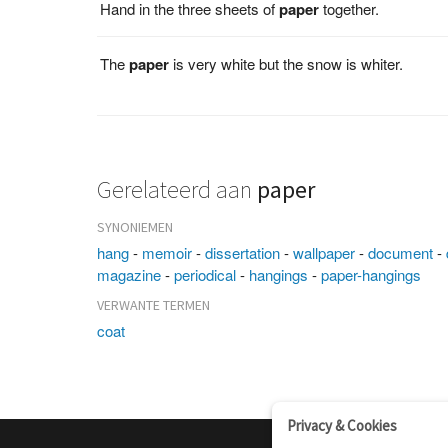
Hand in the three sheets of
paper
together.
The
paper
is very white but the snow is whiter.
Gerelateerd aan
paper
SYNONIEMEN
hang
-
memoir
-
dissertation
-
wallpaper
-
document
-
magazine
-
periodical
-
hangings
-
paper-hangings
VERWANTE TERMEN
coat
Privacy & Cookies