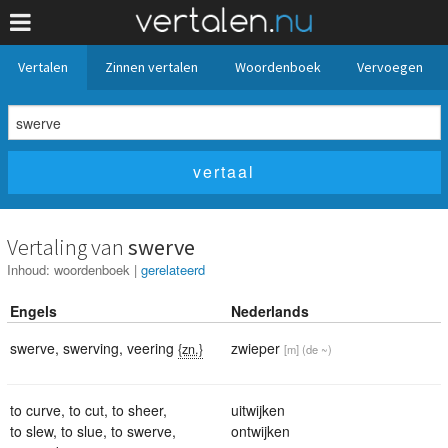
Vertalen
Zinnen vertalen
Woordenboek
Vervoegen
Vertaling van
swerve
Inhoud:
woordenboek
|
gerelateerd
Engels
Nederlands
swerve
,
swerving
,
veering
zwieper
{zn.}
[m]
(de ~)
to curve
,
to cut
,
to sheer
,
uitwijken
to slew
,
to slue
,
to swerve
,
ontwijken