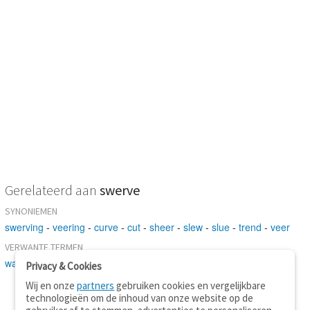
Gerelateerd aan
swerve
SYNONIEMEN
swerving
-
veering
-
curve
-
cut
-
sheer
-
slew
-
slue
-
trend
-
veer
VERWANTE TERMEN
wallop
-
go
-
turn
Privacy & Cookies
Wij en onze
partners
gebruiken cookies en vergelijkbare
technologieën om de inhoud van onze website op de