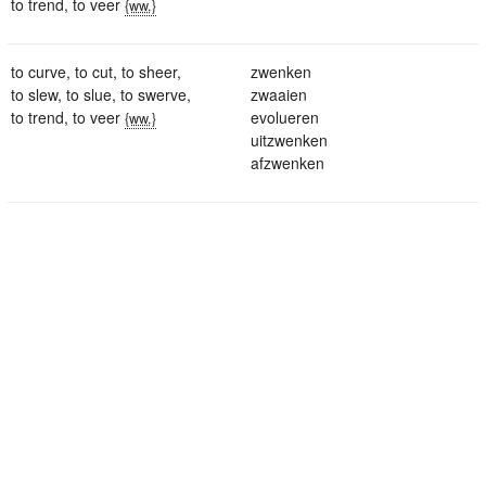
to trend
,
to veer
{ww.}
to curve
,
to cut
,
to sheer
,
zwenken
to slew
,
to slue
,
to swerve
,
zwaaien
to trend
,
to veer
evolueren
{ww.}
uitzwenken
afzwenken